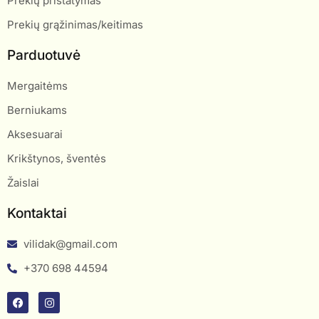
Prekių pristatymas
Prekių grąžinimas/keitimas
Parduotuvė
Mergaitėms
Berniukams
Aksesuarai
Krikštynos, šventės
Žaislai
Kontaktai
vilidak@gmail.com
+370 698 44594