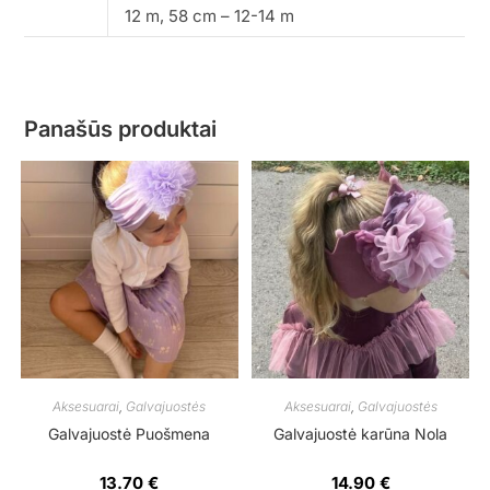
12 m, 58 cm – 12-14 m
Panašūs produktai
Aksesuarai
,
Galvajuostės
Aksesuarai
,
Galvajuostės
Galvajuostė Puošmena
Galvajuostė karūna Nola
13.70
€
14.90
€