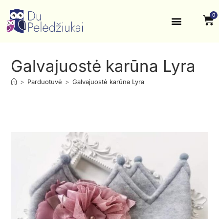
0
Krikštynos, šventės
Kontaktai ir rekvizitai
Galvajuostė karūna Lyra
>
Parduotuvė
>
Galvajuostė karūna Lyra