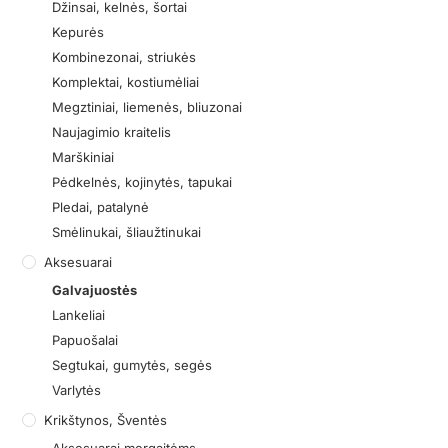
Džinsai, kelnės, šortai
Kepurės
Kombinezonai, striukės
Komplektai, kostiumėliai
Megztiniai, liemenės, bliuzonai
Naujagimio kraitelis
Marškiniai
Pėdkelnės, kojinytės, tapukai
Pledai, patalynė
Smėlinukai, šliaužtinukai
Aksesuarai
Galvajuostės
Lankeliai
Papuošalai
Segtukai, gumytės, segės
Varlytės
Krikštynos, Šventės