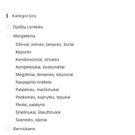
Kategorijos
Dydžių Lentelės
Mergaitėms
Džinsai, kelnės, tamprės, šortai
Kepurės
Kombinezonai, striukės
Komplektukai, kostiumėliai
Megztiniai, liemenės, bliuzonai
Naujagimio kraitelis
Palaidinės, marškinukai
Pėdkelnės, kojinytės, tepukai
Pledai, patalynė
Smėlinukai, šliaužtinukai
Suknelės, sijonai
Berniukams