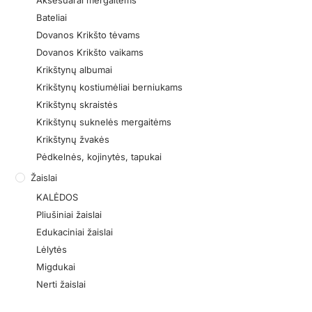
Aksesuarai mergaitėms
Bateliai
Dovanos Krikšto tėvams
Dovanos Krikšto vaikams
Krikštynų albumai
Krikštynų kostiumėliai berniukams
Krikštynų skraistės
Krikštynų suknelės mergaitėms
Krikštynų žvakės
Pėdkelnės, kojinytės, tapukai
Žaislai
KALĖDOS
Pliušiniai žaislai
Edukaciniai žaislai
Lėlytės
Migdukai
Nerti žaislai