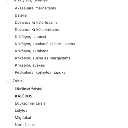
Aksesuarai mergaitėms
Bateliai
Dovanos Krikšto tėvams
Dovanos Krikšto vaikams
Krikštynų albumai
Krikštynų kostiumėliai berniukams
Krikštynų skraistės
Krikštynų suknelės mergaitėms
Krikštynų žvakės
Pėdkelnės, kojinytės, tapukai
Žaislai
Pliušiniai žaislai
KALĖDOS
Edukaciniai žaislai
Lėlytės
Migdukai
Nerti žaislai