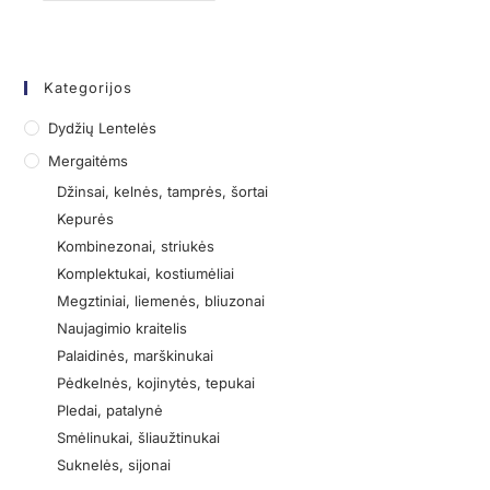
Kategorijos
Dydžių Lentelės
Mergaitėms
Džinsai, kelnės, tamprės, šortai
Kepurės
Kombinezonai, striukės
Komplektukai, kostiumėliai
Megztiniai, liemenės, bliuzonai
Naujagimio kraitelis
Palaidinės, marškinukai
Pėdkelnės, kojinytės, tepukai
Pledai, patalynė
Smėlinukai, šliaužtinukai
Suknelės, sijonai