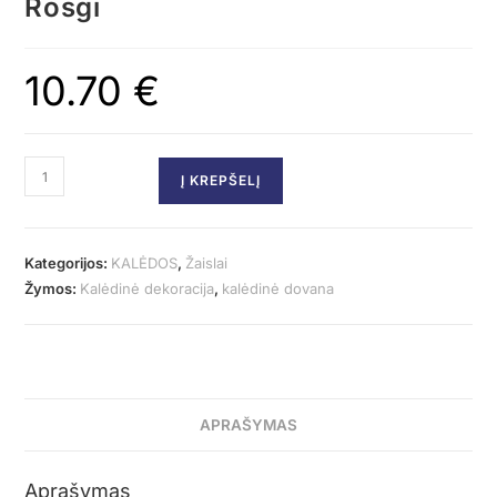
Rosgi
10.70
€
Į KREPŠELĮ
Kategorijos:
KALĖDOS
,
Žaislai
Žymos:
Kalėdinė dekoracija
,
kalėdinė dovana
APRAŠYMAS
Aprašymas