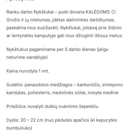
Ranku darbo Nykštukai – puiki dovana KALĖDOMS 🙂
Grožis ir jų mielumas, įdėtas dailininkės darbštumas,
paskatina mus susižavėti. Nykštukai, įsitaisę prie židinio
ar lentynėlės kamputyje gali mus džiuginti ištisus metus.
Nykštukus pagaminame per 5 darbo dienas (jeigu
neturime sandėlyje)
Kaina nurodyta 1 vnt.
Sudėtis: panaudotos medžiagos – kankorėžis, sintepono
kamšalas, poliesteris, medvilnės siūlai, nosyte medinė
Priežiūra: nuvalyti dulkių nuėmimo šepetėliu
Dydis: 20 – 22 cm (nuo pėdutės apačios iki kepurytės
bumbuliuko)