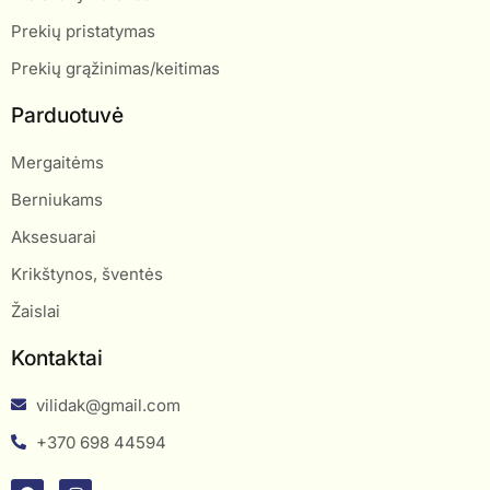
Prekių pristatymas
Prekių grąžinimas/keitimas
Parduotuvė
Mergaitėms
Berniukams
Aksesuarai
Krikštynos, šventės
Žaislai
Kontaktai
vilidak@gmail.com
+370 698 44594