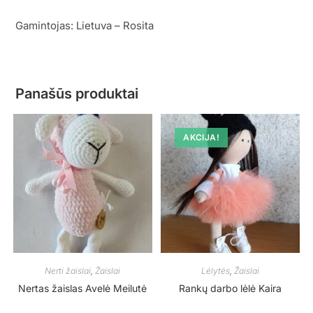
Gamintojas: Lietuva – Rosita
Panašūs produktai
AKCIJA!
Nerti žaislai
,
Žaislai
Lėlytės
,
Žaislai
Nertas žaislas Avelė Meilutė
Rankų darbo lėlė Kaira