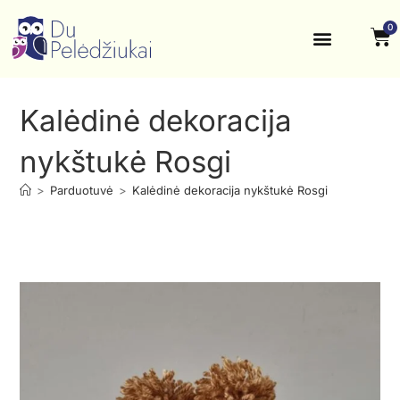
0
Krikštynos, šventės
Kontaktai ir rekvizitai
Kalėdinė dekoracija
nykštukė Rosgi
>
Parduotuvė
>
Kalėdinė dekoracija nykštukė Rosgi