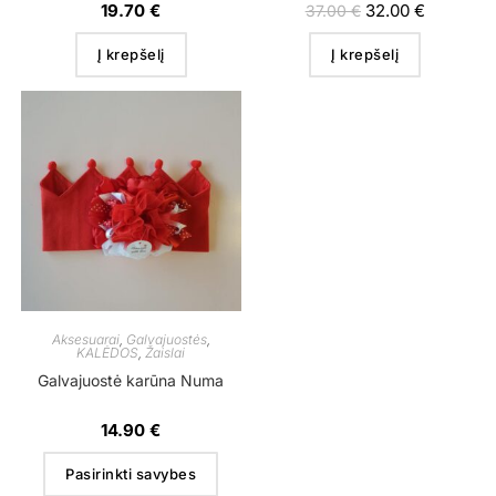
19.70
€
32.00
€
37.00
€
Į krepšelį
Į krepšelį
Aksesuarai
,
Galvajuostės
,
KALĖDOS
,
Žaislai
Galvajuostė karūna Numa
14.90
€
Pasirinkti savybes