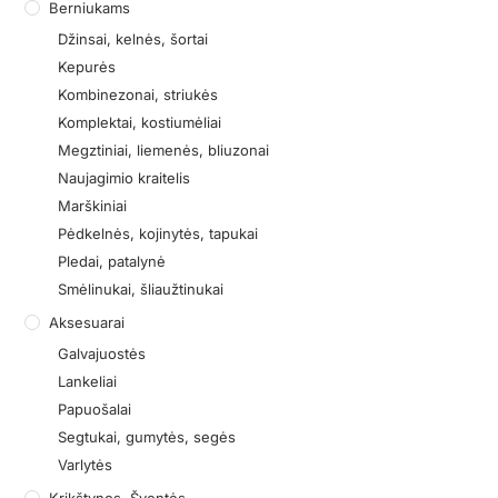
Berniukams
Džinsai, kelnės, šortai
Kepurės
Kombinezonai, striukės
Komplektai, kostiumėliai
Megztiniai, liemenės, bliuzonai
Naujagimio kraitelis
Marškiniai
Pėdkelnės, kojinytės, tapukai
Pledai, patalynė
Smėlinukai, šliaužtinukai
Aksesuarai
Galvajuostės
Lankeliai
Papuošalai
Segtukai, gumytės, segės
Varlytės
Krikštynos, Šventės