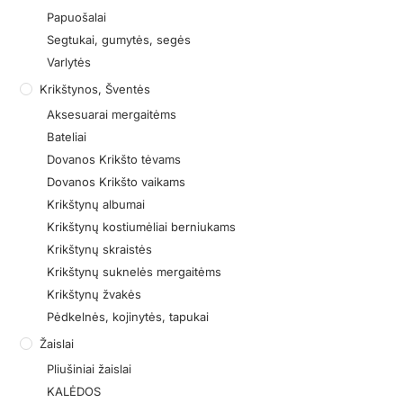
Papuošalai
Segtukai, gumytės, segės
Varlytės
Krikštynos, Šventės
Aksesuarai mergaitėms
Bateliai
Dovanos Krikšto tėvams
Dovanos Krikšto vaikams
Krikštynų albumai
Krikštynų kostiumėliai berniukams
Krikštynų skraistės
Krikštynų suknelės mergaitėms
Krikštynų žvakės
Pėdkelnės, kojinytės, tapukai
Žaislai
Pliušiniai žaislai
KALĖDOS