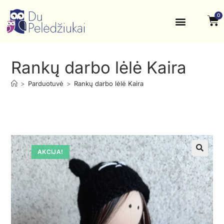
0
Krikštynos, šventės
Kontaktai ir rekvizitai
Rankų darbo lėlė Kaira
>
Parduotuvė
>
Rankų darbo lėlė Kaira
AKCIJA!
🔍