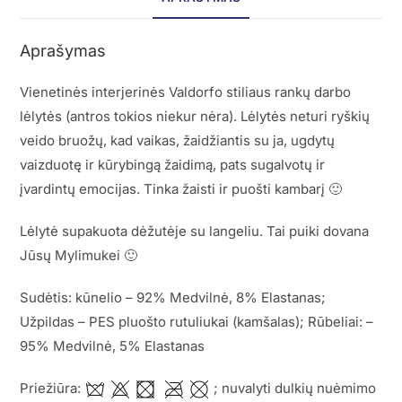
Aprašymas
Vienetinės interjerinės Valdorfo stiliaus rankų darbo
lėlytės (antros tokios niekur nėra). Lėlytės neturi ryškių
veido bruožų, kad vaikas, žaidžiantis su ja, ugdytų
vaizduotę ir kūrybingą žaidimą, pats sugalvotų ir
įvardintų emocijas. Tinka žaisti ir puošti kambarį 🙂
Lėlytė supakuota dėžutėje su langeliu. Tai puiki dovana
Jūsų Mylimukei 🙂
Sudėtis: kūnelio – 92% Medvilnė, 8% Elastanas;
Užpildas – PES pluošto rutuliukai (kamšalas); Rūbeliai: –
95% Medvilnė, 5% Elastanas
Priežiūra:
; nuvalyti dulkių nuėmimo