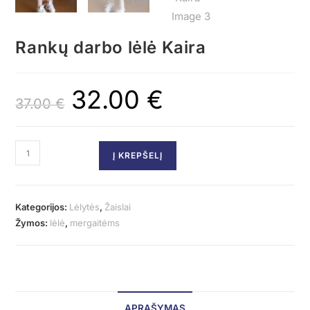
Rankų darbo lėlė Kaira
32.00
€
37.00
€
Į KREPŠELĮ
Kategorijos:
Lėlytės
,
Žaislai
Žymos:
lėlė
,
mergaitėms
APRAŠYMAS