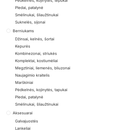
Pėdkelnės, kojinytės, tepukai
Pledai, patalynė
Smėlinukai, šliaužtinukai
Suknelės, sijonai
Berniukams
Džinsai, kelnės, šortai
Kepurės
Kombinezonai, striukės
Komplektai, kostiumėliai
Megztiniai, liemenės, bliuzonai
Naujagimio kraitelis
Marškiniai
Pėdkelnės, kojinytės, tapukai
Pledai, patalynė
Smėlinukai, šliaužtinukai
Aksesuarai
Galvajuostės
Lankeliai