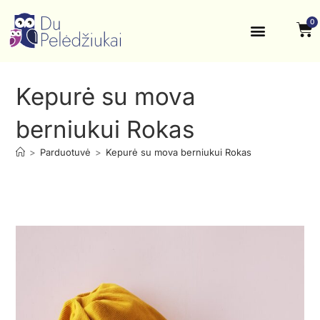
0
Krikštynos, šventės
Kontaktai ir rekvizitai
Kepurė su mova
berniukui Rokas
>
Parduotuvė
>
Kepurė su mova berniukui Rokas