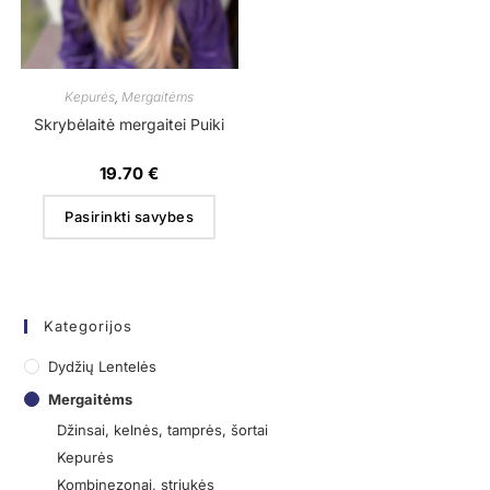
Kepurės
,
Mergaitėms
Skrybėlaitė mergaitei Puiki
19.70
€
Pasirinkti savybes
Kategorijos
Dydžių Lentelės
Mergaitėms
Džinsai, kelnės, tamprės, šortai
Kepurės
Kombinezonai, striukės