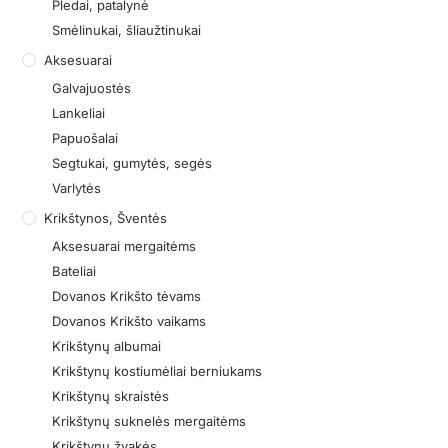
Pledai, patalynė
Smėlinukai, šliaužtinukai
Aksesuarai
Galvajuostės
Lankeliai
Papuošalai
Segtukai, gumytės, segės
Varlytės
Krikštynos, Šventės
Aksesuarai mergaitėms
Bateliai
Dovanos Krikšto tėvams
Dovanos Krikšto vaikams
Krikštynų albumai
Krikštynų kostiumėliai berniukams
Krikštynų skraistės
Krikštynų suknelės mergaitėms
Krikštynų žvakės