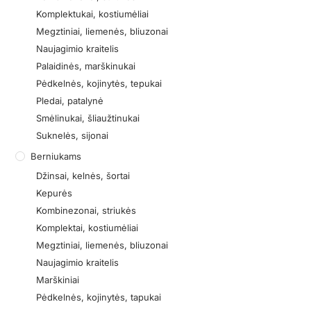
Komplektukai, kostiumėliai
Megztiniai, liemenės, bliuzonai
Naujagimio kraitelis
Palaidinės, marškinukai
Pėdkelnės, kojinytės, tepukai
Pledai, patalynė
Smėlinukai, šliaužtinukai
Suknelės, sijonai
Berniukams
Džinsai, kelnės, šortai
Kepurės
Kombinezonai, striukės
Komplektai, kostiumėliai
Megztiniai, liemenės, bliuzonai
Naujagimio kraitelis
Marškiniai
Pėdkelnės, kojinytės, tapukai