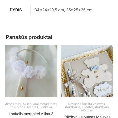
DYDIS
34*24*19,5 cm, 35*25*25 cm
Panašūs produktai
Aksesuarai
,
Aksesuarai mergaitėms
,
Dovanos Krikšto vaikams
,
Krikštynos, šventės
,
Lankeliai
Krikštynos, šventės
,
Krikštynų
albumai
Lankelis mergaitei Ailina 3
Krikštynų albumas Melsvas