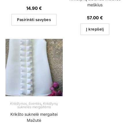
meškius
14.90
€
57.00
€
Pasirinkti savybes
Į krepšelį
Krikštynos, šventės
,
Krikštynų
suknelės mergaitėms
Krikšto suknelė mergaitei
Mažutė