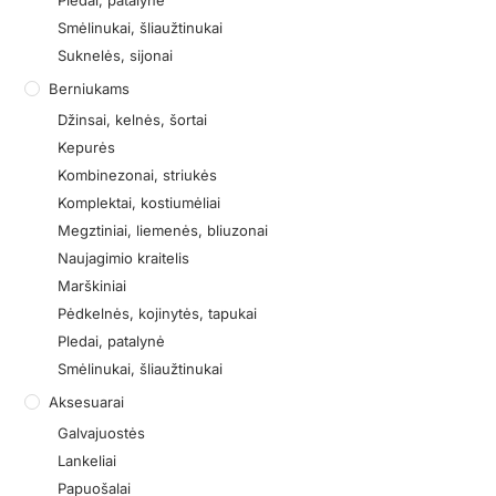
Pledai, patalynė
Smėlinukai, šliaužtinukai
Suknelės, sijonai
Berniukams
Džinsai, kelnės, šortai
Kepurės
Kombinezonai, striukės
Komplektai, kostiumėliai
Megztiniai, liemenės, bliuzonai
Naujagimio kraitelis
Marškiniai
Pėdkelnės, kojinytės, tapukai
Pledai, patalynė
Smėlinukai, šliaužtinukai
Aksesuarai
Galvajuostės
Lankeliai
Papuošalai