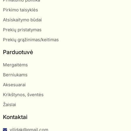
Pirkimo taisyklės
Atsiskaitymo būdai
Prekių pristatymas
Prekių grąžinimas/keitimas
Parduotuvė
Mergaitėms
Berniukams
Aksesuarai
Krikštynos, šventės
Žaislai
Kontaktai
vilidak@gmail.com