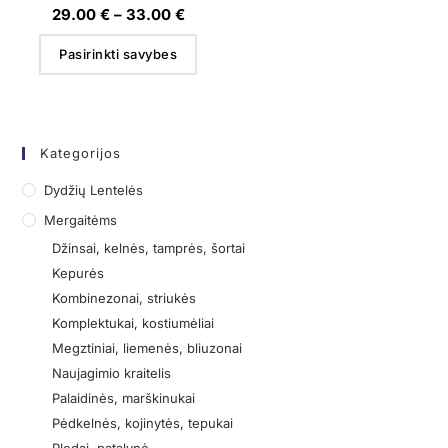
29.00
€
–
33.00
€
Pasirinkti savybes
Kategorijos
Dydžių Lentelės
Mergaitėms
Džinsai, kelnės, tamprės, šortai
Kepurės
Kombinezonai, striukės
Komplektukai, kostiumėliai
Megztiniai, liemenės, bliuzonai
Naujagimio kraitelis
Palaidinės, marškinukai
Pėdkelnės, kojinytės, tepukai