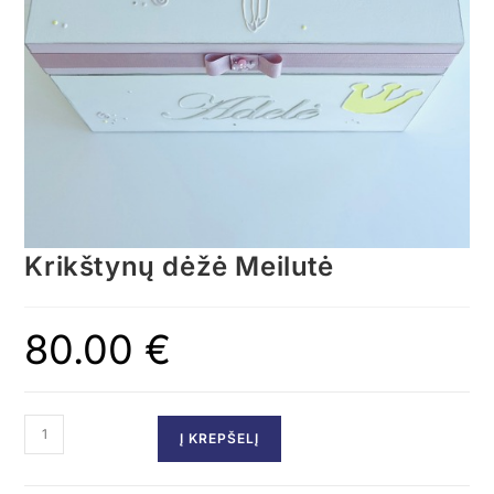
Krikštynų dėžė Meilutė
80.00
€
Į KREPŠELĮ