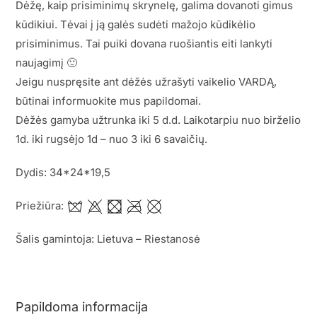
Dėžę, kaip prisiminimų skrynelę, galima dovanoti gimus
kūdikiui. Tėvai į ją galės sudėti mažojo kūdikėlio
prisiminimus. Tai puiki dovana ruošiantis eiti lankyti
naujagimį 🙂
Jeigu nuspręsite ant dėžės užrašyti vaikelio VARDĄ,
būtinai informuokite mus papildomai.
Dėžės gamyba užtrunka iki 5 d.d. Laikotarpiu nuo birželio
1d. iki rugsėjo 1d – nuo 3 iki 6 savaičių.
Dydis: 34*24*19,5
Priežiūra:
Šalis gamintoja: Lietuva – Riestanosė
Papildoma informacija