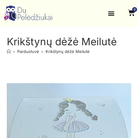
0
Krikštynos, šventės
Kontaktai ir rekvizitai
Krikštynų dėžė Meilutė
>
Parduotuvė
>
Krikštynų dėžė Meilutė