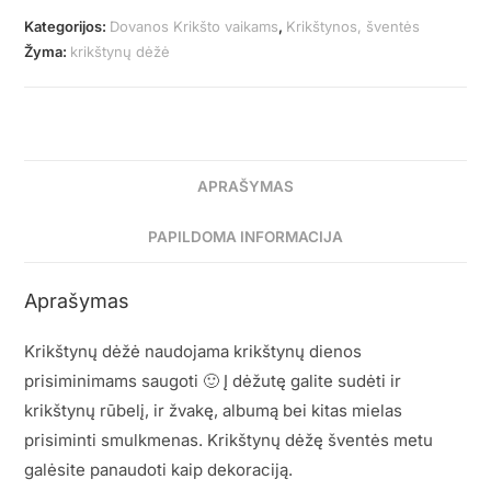
Kategorijos:
Dovanos Krikšto vaikams
,
Krikštynos, šventės
Žyma:
krikštynų dėžė
APRAŠYMAS
PAPILDOMA INFORMACIJA
Aprašymas
Krikštynų dėžė naudojama krikštynų dienos
prisiminimams saugoti 🙂 Į dėžutę galite sudėti ir
krikštynų rūbelį, ir žvakę, albumą bei kitas mielas
prisiminti smulkmenas. Krikštynų dėžę šventės metu
galėsite panaudoti kaip dekoraciją.