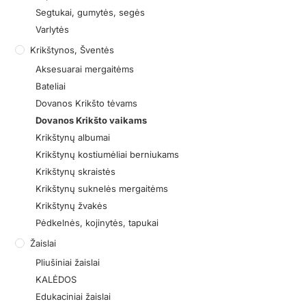
Segtukai, gumytės, segės
Varlytės
Krikštynos, Šventės
Aksesuarai mergaitėms
Bateliai
Dovanos Krikšto tėvams
Dovanos Krikšto vaikams
Krikštynų albumai
Krikštynų kostiumėliai berniukams
Krikštynų skraistės
Krikštynų suknelės mergaitėms
Krikštynų žvakės
Pėdkelnės, kojinytės, tapukai
Žaislai
Pliušiniai žaislai
KALĖDOS
Edukaciniai žaislai