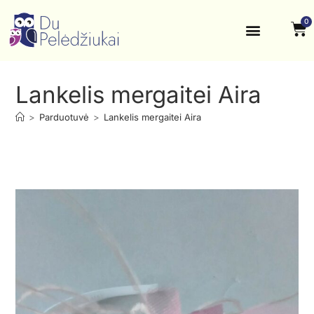
0
Krikštynos, šventės
Kontaktai ir rekvizitai
Lankelis mergaitei Aira
>
Parduotuvė
>
Lankelis mergaitei Aira