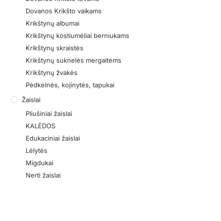
Dovanos Krikšto vaikams
Krikštynų albumai
Krikštynų kostiumėliai berniukams
Krikštynų skraistės
Krikštynų suknelės mergaitėms
Krikštynų žvakės
Pėdkelnės, kojinytės, tapukai
Žaislai
Pliušiniai žaislai
KALĖDOS
Edukaciniai žaislai
Lėlytės
Migdukai
Nerti žaislai