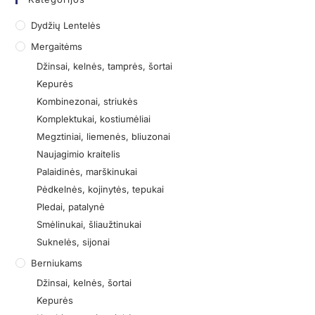
Dydžių Lentelės
Mergaitėms
Džinsai, kelnės, tamprės, šortai
Kepurės
Kombinezonai, striukės
Komplektukai, kostiumėliai
Megztiniai, liemenės, bliuzonai
Naujagimio kraitelis
Palaidinės, marškinukai
Pėdkelnės, kojinytės, tepukai
Pledai, patalynė
Smėlinukai, šliaužtinukai
Suknelės, sijonai
Berniukams
Džinsai, kelnės, šortai
Kepurės