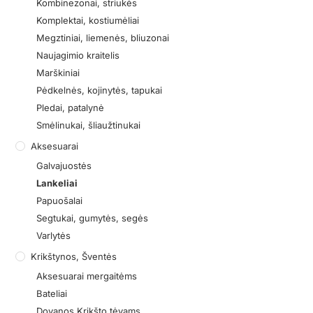
Kombinezonai, striukės
Komplektai, kostiumėliai
Megztiniai, liemenės, bliuzonai
Naujagimio kraitelis
Marškiniai
Pėdkelnės, kojinytės, tapukai
Pledai, patalynė
Smėlinukai, šliaužtinukai
Aksesuarai
Galvajuostės
Lankeliai
Papuošalai
Segtukai, gumytės, segės
Varlytės
Krikštynos, Šventės
Aksesuarai mergaitėms
Bateliai
Dovanos Krikšto tėvams