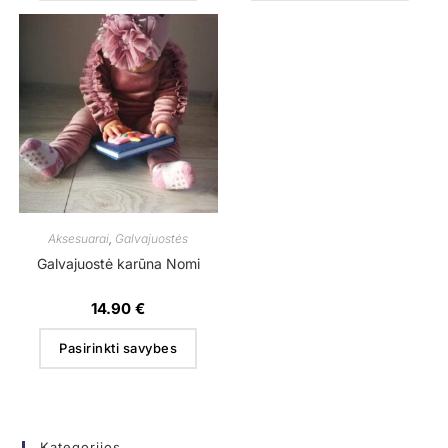
Aksesuarai
,
Galvajuostės
Galvajuostė karūna Nomi
14.90
€
Pasirinkti savybes
Kategorijos