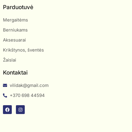
Parduotuvė
Mergaitėms
Berniukams
Aksesuarai
Krikštynos, šventės
Žaislai
Kontaktai
vilidak@gmail.com
+370 698 44594