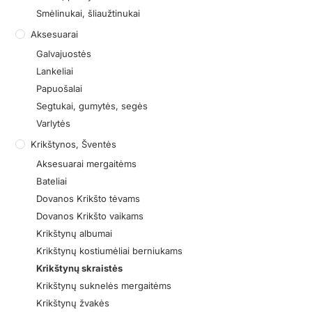
Smėlinukai, šliaužtinukai
Aksesuarai
Galvajuostės
Lankeliai
Papuošalai
Segtukai, gumytės, segės
Varlytės
Krikštynos, Šventės
Aksesuarai mergaitėms
Bateliai
Dovanos Krikšto tėvams
Dovanos Krikšto vaikams
Krikštynų albumai
Krikštynų kostiumėliai berniukams
Krikštynų skraistės
Krikštynų suknelės mergaitėms
Krikštynų žvakės