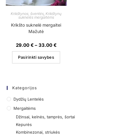
Krikštynos, šventės
,
Krikštynų
suknelės mergaitėms
Krikšto suknelė mergaitei
Mažutė
29.00
€
–
33.00
€
Pasirinkti savybes
Kategorijos
Dydžių Lentelės
Mergaitėms
Džinsai, kelnės, tamprės, šortai
Kepurės
Kombinezonai, striukės