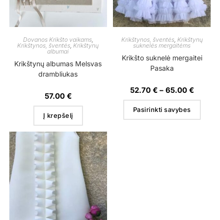
Dovanos Krikšto vaikams
,
Krikštynos, šventės
,
Krikštynų
Krikštynos, šventės
,
Krikštynų
suknelės mergaitėms
albumai
Krikšto suknelė mergaitei
Krikštynų albumas Melsvas
Pasaka
drambliukas
52.70
€
–
65.00
€
57.00
€
Pasirinkti savybes
Į krepšelį