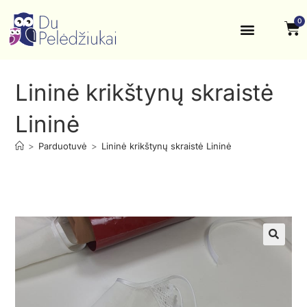
0
Krikštynos, šventės
Kontaktai ir rekvizitai
Lininė krikštynų skraistė
Lininė
>
Parduotuvė
>
Lininė krikštynų skraistė Lininė
🔍