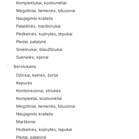
Komplektukai, kostiumėliai
Megztiniai, liemenės, bliuzonai
Naujagimio kraitelis
Palaidinės, marškinukai
Pėdkelnės, kojinytės, tepukai
Pledai, patalynė
Smėlinukai, šliaužtinukai
Suknelės, sijonai
Berniukams
Džinsai, kelnės, šortai
Kepurės
Kombinezonai, striukės
Komplektai, kostiumėliai
Megztiniai, liemenės, bliuzonai
Naujagimio kraitelis
Marškiniai
Pėdkelnės, kojinytės, tapukai
Pledai, patalynė