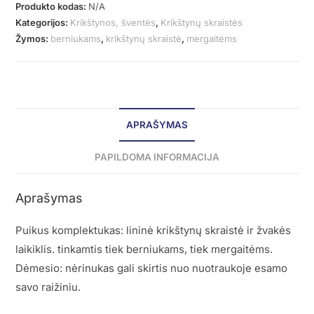
Produkto kodas:
N/A
Kategorijos:
Krikštynos, šventės
,
Krikštynų skraistės
Žymos:
berniukams
,
krikštynų skraistė
,
mergaitėms
APRAŠYMAS
PAPILDOMA INFORMACIJA
Aprašymas
Puikus komplektukas: lininė krikštynų skraistė ir žvakės
laikiklis. tinkamtis tiek berniukams, tiek mergaitėms.
Dėmesio: nėrinukas gali skirtis nuo nuotraukoje esamo
savo raižiniu.