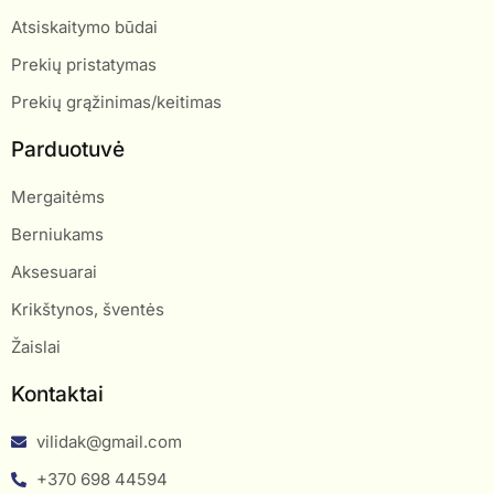
Atsiskaitymo būdai
Prekių pristatymas
Prekių grąžinimas/keitimas
Parduotuvė
Mergaitėms
Berniukams
Aksesuarai
Krikštynos, šventės
Žaislai
Kontaktai
vilidak@gmail.com
+370 698 44594