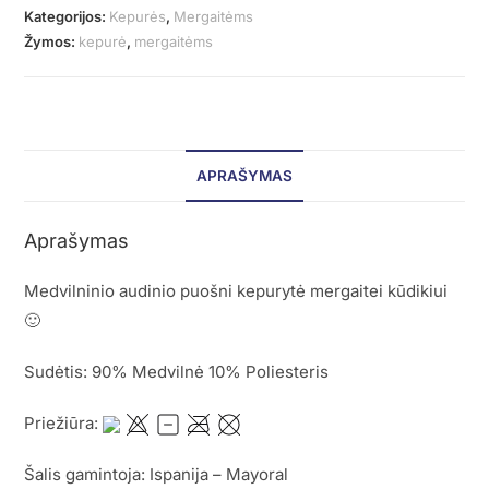
Kategorijos:
Kepurės
,
Mergaitėms
Žymos:
kepurė
,
mergaitėms
APRAŠYMAS
Aprašymas
Medvilninio audinio puošni kepurytė mergaitei kūdikiui
🙂
Sudėtis: 90% Medvilnė 10% Poliesteris
Priežiūra:
Šalis gamintoja: Ispanija – Mayoral