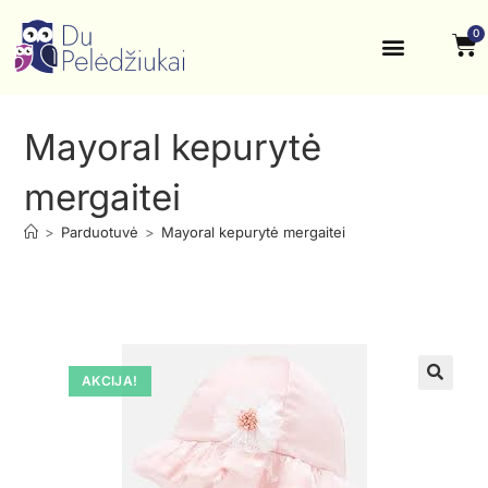
0
Krikštynos, šventės
Kontaktai ir rekvizitai
Mayoral kepurytė
mergaitei
>
Parduotuvė
>
Mayoral kepurytė mergaitei
AKCIJA!
🔍