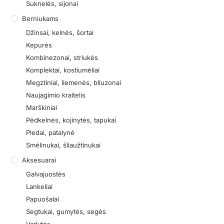
Suknelės, sijonai
Berniukams
Džinsai, kelnės, šortai
Kepurės
Kombinezonai, striukės
Komplektai, kostiumėliai
Megztiniai, liemenės, bliuzonai
Naujagimio kraitelis
Marškiniai
Pėdkelnės, kojinytės, tapukai
Pledai, patalynė
Smėlinukai, šliaužtinukai
Aksesuarai
Galvajuostės
Lankeliai
Papuošalai
Segtukai, gumytės, segės