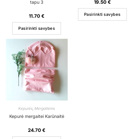
19.50
€
tapu 3
Pasirinkti savybes
11.70
€
Pasirinkti savybes
Kepurės
,
Mergaitėms
Kepurė mergaitei Karūnaitė
24.70
€