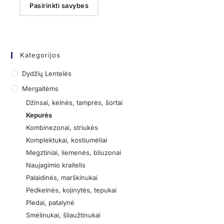
Pasirinkti savybes
Kategorijos
Dydžių Lentelės
Mergaitėms
Džinsai, kelnės, tamprės, šortai
Kepurės
Kombinezonai, striukės
Komplektukai, kostiumėliai
Megztiniai, liemenės, bliuzonai
Naujagimio kraitelis
Palaidinės, marškinukai
Pėdkelnės, kojinytės, tepukai
Pledai, patalynė
Smėlinukai, šliaužtinukai