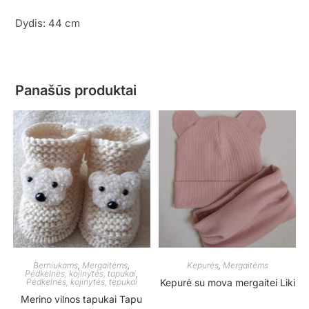
Dydis: 44 cm
Panašūs produktai
Berniukams
,
Mergaitėms
,
Kepurės
,
Mergaitėms
Pėdkelnės, kojinytės, tapukai
,
Pėdkelnės, kojinytės, tepukai
Kepurė su mova mergaitei Liki
Merino vilnos tapukai Tapu