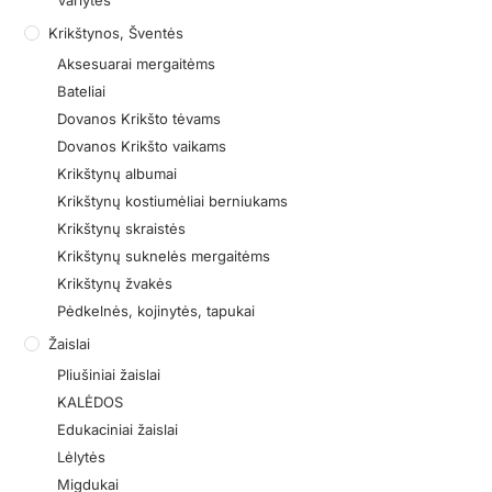
Varlytės
Krikštynos, Šventės
Aksesuarai mergaitėms
Bateliai
Dovanos Krikšto tėvams
Dovanos Krikšto vaikams
Krikštynų albumai
Krikštynų kostiumėliai berniukams
Krikštynų skraistės
Krikštynų suknelės mergaitėms
Krikštynų žvakės
Pėdkelnės, kojinytės, tapukai
Žaislai
Pliušiniai žaislai
KALĖDOS
Edukaciniai žaislai
Lėlytės
Migdukai