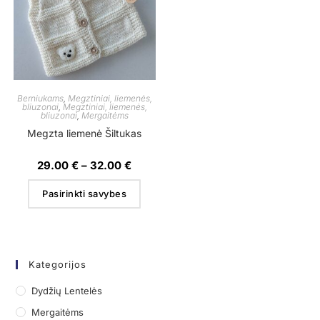
Berniukams
,
Megztiniai, liemenės,
bliuzonai
,
Megztiniai, liemenės,
bliuzonai
,
Mergaitėms
Megzta liemenė Šiltukas
29.00
€
–
32.00
€
Pasirinkti savybes
Kategorijos
Dydžių Lentelės
Mergaitėms