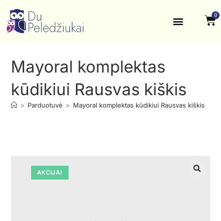
0
Krikštynos, šventės
Kontaktai ir rekvizitai
Mayoral komplektas
kūdikiui Rausvas kiškis
>
Parduotuvė
>
Mayoral komplektas kūdikiui Rausvas kiškis
AKCIJA!
🔍