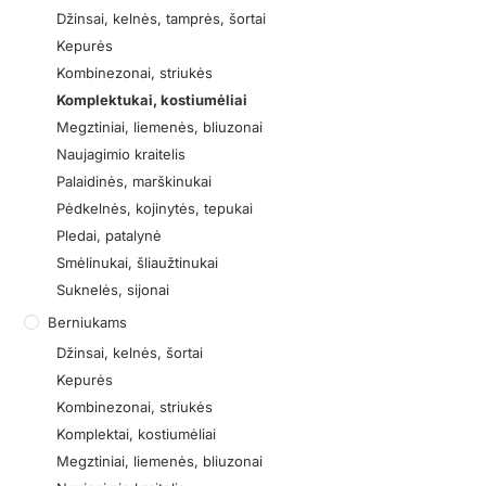
Džinsai, kelnės, tamprės, šortai
Kepurės
Kombinezonai, striukės
Komplektukai, kostiumėliai
Megztiniai, liemenės, bliuzonai
Naujagimio kraitelis
Palaidinės, marškinukai
Pėdkelnės, kojinytės, tepukai
Pledai, patalynė
Smėlinukai, šliaužtinukai
Suknelės, sijonai
Berniukams
Džinsai, kelnės, šortai
Kepurės
Kombinezonai, striukės
Komplektai, kostiumėliai
Megztiniai, liemenės, bliuzonai