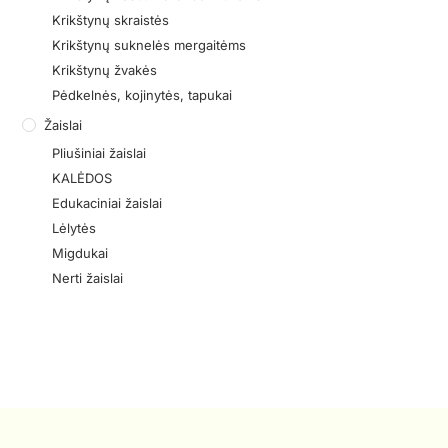
Krikštynų skraistės
Krikštynų suknelės mergaitėms
Krikštynų žvakės
Pėdkelnės, kojinytės, tapukai
Žaislai
Pliušiniai žaislai
KALĖDOS
Edukaciniai žaislai
Lėlytės
Migdukai
Nerti žaislai