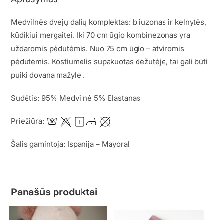
Medvilnės dvejų dalių komplektas: bliuzonas ir kelnytės,
kūdikiui mergaitei. Iki 70 cm ūgio kombinezonas yra
uždaromis pėdutėmis. Nuo 75 cm ūgio – atviromis
pėdutėmis. Kostiumėlis supakuotas dėžutėje, tai gali būti
puiki dovana mažylei.
Sudėtis: 95% Medvilnė 5% Elastanas
Priežiūra:
Šalis gamintoja: Ispanija – Mayoral
Panašūs produktai