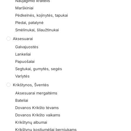
Naujagimio kraitelis
Marškiniai
Pėdkelnės, kojinytės, tapukai
Pledai, patalynė
Smėlinukai, šliaužtinukai
Aksesuarai
Galvajuostės
Lankeliai
Papuošalai
Segtukai, gumytės, segės
Varlytės
Krikštynos, Šventės
Aksesuarai mergaitėms
Bateliai
Dovanos Krikšto tėvams
Dovanos Krikšto vaikams
Krikštynų albumai
Krikštynų kostiumėliai berniukams