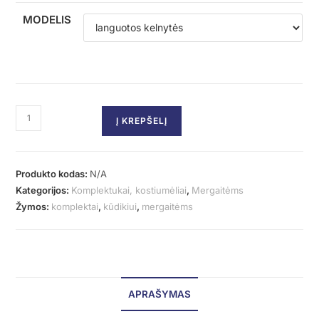
MODELIS
Į KREPŠELĮ
Produkto kodas:
N/A
Kategorijos:
Komplektukai, kostiumėliai
,
Mergaitėms
Žymos:
komplektai
,
kūdikiui
,
mergaitėms
APRAŠYMAS