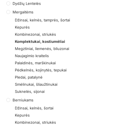
Dydžių Lentelės
Mergaitėms
Džinsai, kelnės, tamprės, šortai
Kepurės
Kombinezonai, striukės
Komplektukai, kostiumėliai
Megztiniai, liemenės, bliuzonai
Naujagimio kraitelis
Palaidinės, marškinukai
Pėdkelnės, kojinytės, tepukai
Pledai, patalynė
Smėlinukai, šliaužtinukai
Suknelės, sijonai
Berniukams
Džinsai, kelnės, šortai
Kepurės
Kombinezonai, striukės