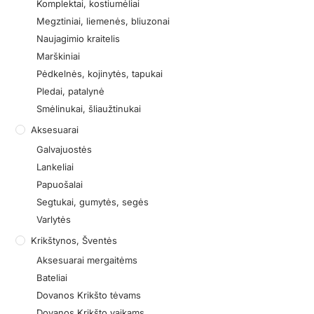
Komplektai, kostiumėliai
Megztiniai, liemenės, bliuzonai
Naujagimio kraitelis
Marškiniai
Pėdkelnės, kojinytės, tapukai
Pledai, patalynė
Smėlinukai, šliaužtinukai
Aksesuarai
Galvajuostės
Lankeliai
Papuošalai
Segtukai, gumytės, segės
Varlytės
Krikštynos, Šventės
Aksesuarai mergaitėms
Bateliai
Dovanos Krikšto tėvams
Dovanos Krikšto vaikams