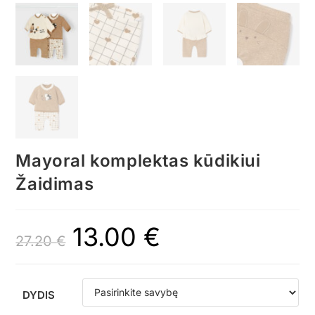
Mayoral komplektas kūdikiui
Žaidimas
13.00
€
27.20
€
DYDIS