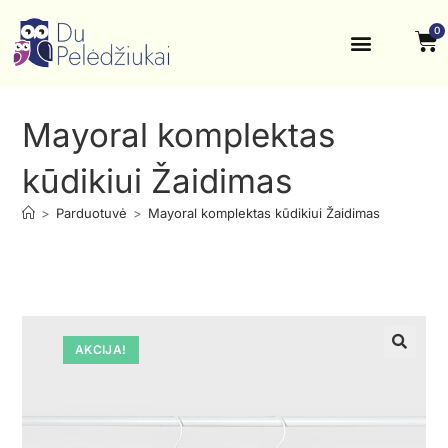
0
Krikštynos, šventės
Kontaktai ir rekvizitai
Mayoral komplektas
kūdikiui Žaidimas
>
Parduotuvė
>
Mayoral komplektas kūdikiui Žaidimas
AKCIJA!
🔍