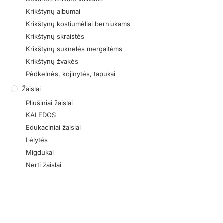
Krikštynų albumai
Krikštynų kostiumėliai berniukams
Krikštynų skraistės
Krikštynų suknelės mergaitėms
Krikštynų žvakės
Pėdkelnės, kojinytės, tapukai
Žaislai
Pliušiniai žaislai
KALĖDOS
Edukaciniai žaislai
Lėlytės
Migdukai
Nerti žaislai