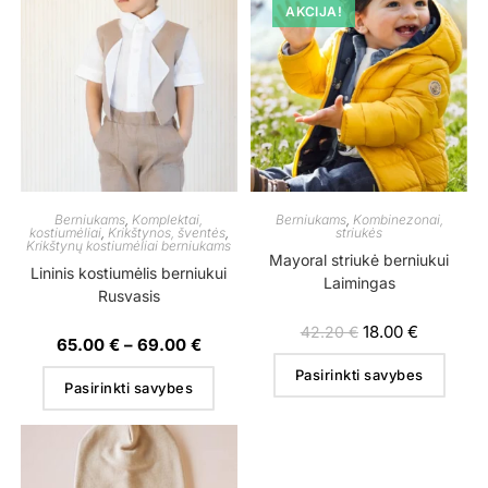
AKCIJA!
Berniukams
,
Komplektai,
Berniukams
,
Kombinezonai,
kostiumėliai
,
Krikštynos, šventės
,
striukės
Krikštynų kostiumėliai berniukams
Mayoral striukė berniukui
Lininis kostiumėlis berniukui
Laimingas
Rusvasis
18.00
€
42.20
€
65.00
€
–
69.00
€
Pasirinkti savybes
Pasirinkti savybes