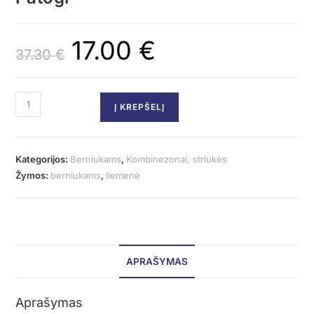
17.00
€
37.30
€
Į KREPŠELĮ
Kategorijos:
Berniukams
,
Kombinezonai, striukės
Žymos:
berniukams
,
liemenė
APRAŠYMAS
Aprašymas