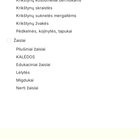
Krikštynų kostiumėliai berniukams
Krikštynų skraistės
Krikštynų suknelės mergaitėms
Krikštynų žvakės
Pėdkelnės, kojinytės, tapukai
Žaislai
Pliušiniai žaislai
KALĖDOS
Edukaciniai žaislai
Lėlytės
Migdukai
Nerti žaislai