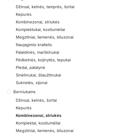
Džinsai, kelnės, tamprės, šortai
Kepurės
Kombinezonai, striukės
Komplektukai, kostiumėliai
Megztiniai, liemenės, bliuzonai
Naujagimio kraitelis
Palaidinės, marškinukai
Pėdkelnės, kojinytės, tepukai
Pledai, patalynė
Smėlinukai, šliaužtinukai
Suknelės, sijonai
Berniukams
Džinsai, kelnės, šortai
Kepurės
Kombinezonai, striukės
Komplektai, kostiumėliai
Megztiniai, liemenės, bliuzonai