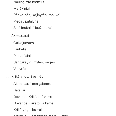
Naujagimio kraitelis
Marškiniai
Pėdkelnės, kojinytės, tapukai
Pledai, patalynė
Smėlinukai, šliaužtinukai
Aksesuarai
Galvajuostės
Lankeliai
Papuošalai
Segtukai, gumytės, segės
Varlytės
Krikštynos, Šventės
Aksesuarai mergaitėms
Bateliai
Dovanos Krikšto tėvams
Dovanos Krikšto vaikams
Krikštynų albumai