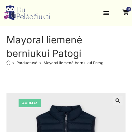
0
Krikštynos, šventės
Kontaktai ir rekvizitai
Mayoral liemenė
berniukui Patogi
>
Parduotuvė
>
Mayoral liemenė berniukui Patogi
AKCIJA!
🔍