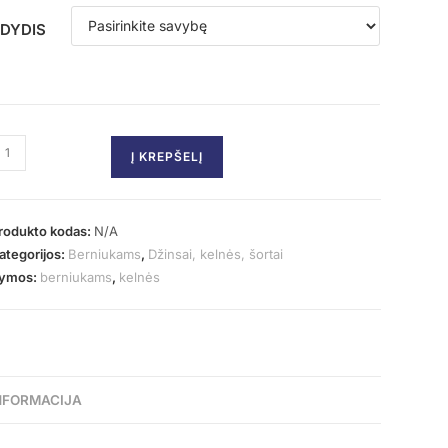
DYDIS
Į KREPŠELĮ
rodukto kodas:
N/A
ategorijos:
Berniukams
,
Džinsai, kelnės, šortai
ymos:
berniukams
,
kelnės
NFORMACIJA