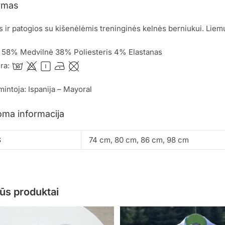
ymas
 ir patogios su kišenėlėmis treninginės kelnės berniukui. Liemu
: 58% Medvilnė 38% Poliesteris 4% Elastanas
ūra:
mintoja: Ispanija – Mayoral
oma informacija
S
74 cm, 80 cm, 86 cm, 98 cm
ūs produktai