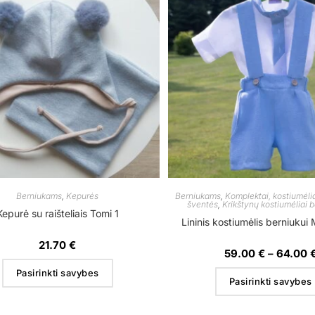
Berniukams
,
Kepurės
Berniukams
,
Komplektai, kostiumėli
šventės
,
Krikštynų kostiumėliai 
Kepurė su raišteliais Tomi 1
Lininis kostiumėlis berniukui
21.70
€
59.00
€
–
64.00
Pasirinkti savybes
Pasirinkti savybes