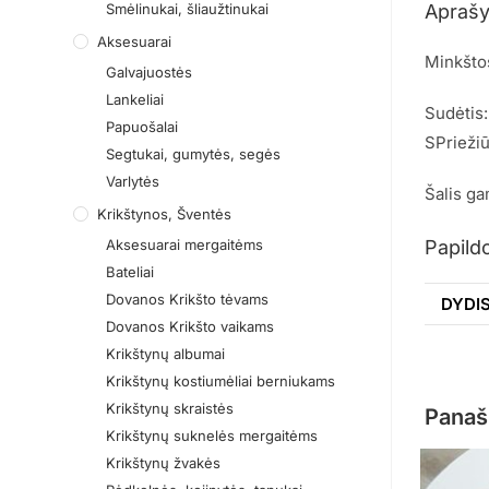
Smėlinukai, šliaužtinukai
Apraš
Aksesuarai
Minkštos
Galvajuostės
Lankeliai
Sudėtis
Papuošalai
SPrieži
Segtukai, gumytės, segės
Varlytės
Šalis ga
Krikštynos, Šventės
Aksesuarai mergaitėms
Papild
Bateliai
Dovanos Krikšto tėvams
DYDI
Dovanos Krikšto vaikams
Krikštynų albumai
Krikštynų kostiumėliai berniukams
Krikštynų skraistės
Panaš
Krikštynų suknelės mergaitėms
Krikštynų žvakės