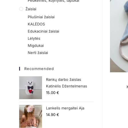
Pėdkelnės, kojinytės, tapukai
Žaislai
Pliušiniai žaislai
KALĖDOS
Edukaciniai žaislai
Lėlytės
Migdukai
Nerti žaislai
Recommended
Rankų darbo žaislas
Katinėlis Džentelmenas
15.00
€
Lankelis mergaitei Aja
14.90
€