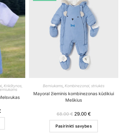
ai
,
Krikštynos,
Berniukams
,
Kombinezonai, striukės
berniukams
Mayoral žieminis kombinezonas kūdikiui
 Melsvukas
Meškius
€
29.00
€
68.00
€
Pasirinkti savybes