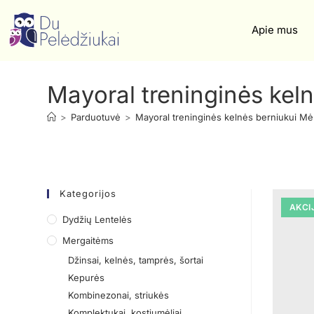
Apie mus
Mayoral treninginės kel
>
Parduotuvė
>
Mayoral treninginės kelnės berniukui Mė
Kategorijos
AKCI
Dydžių Lentelės
Mergaitėms
Džinsai, kelnės, tamprės, šortai
Kepurės
Kombinezonai, striukės
Komplektukai, kostiumėliai