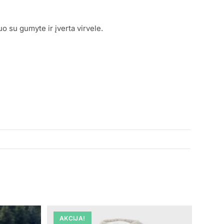
o su gumyte ir įverta virvele.
AKCIJA!