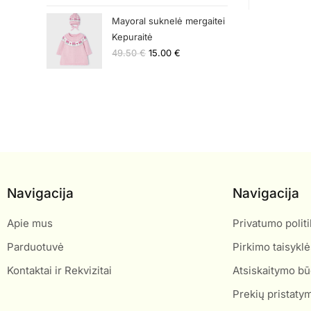
Mayoral suknelė mergaitei
Kepuraitė
49.50
€
15.00
€
Navigacija
Navigacija
Apie mus
Privatumo politi
Parduotuvė
Pirkimo taisyklė
Kontaktai ir Rekvizitai
Atsiskaitymo bū
Prekių pristaty