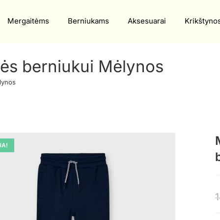
Mergaitėms
Berniukams
Aksesuarai
Krikštyno
nės berniukui Mėlynos
lynos
JA!