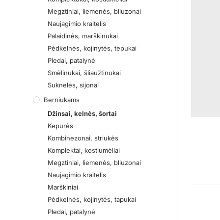
Megztiniai, liemenės, bliuzonai
Naujagimio kraitelis
Palaidinės, marškinukai
Pėdkelnės, kojinytės, tepukai
Pledai, patalynė
Smėlinukai, šliaužtinukai
Suknelės, sijonai
Berniukams
Džinsai, kelnės, šortai
Kepurės
Kombinezonai, striukės
Komplektai, kostiumėliai
Megztiniai, liemenės, bliuzonai
Naujagimio kraitelis
Marškiniai
Pėdkelnės, kojinytės, tapukai
Pledai, patalynė