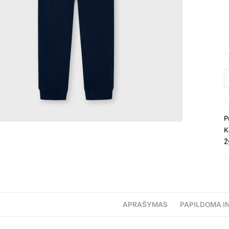
P
K
Ž
APRAŠYMAS
PAPILDOMA I