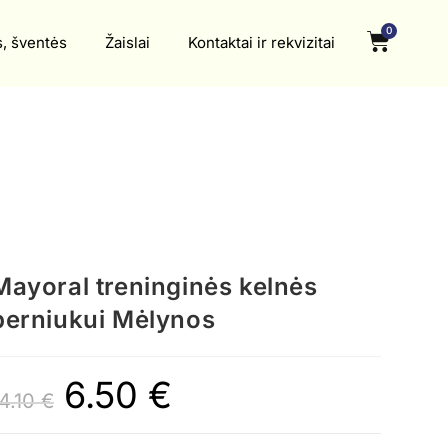
0
s, šventės
Žaislai
Kontaktai ir rekvizitai
Mayoral treninginės kelnės
berniukui Mėlynos
6.50
€
14.10
€