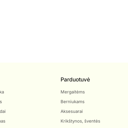
Parduotuvė
ka
Mergaitėms
s
Berniukams
dai
Aksesuarai
mas
Krikštynos, šventės