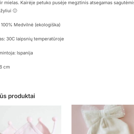
ir mielas. Kairėje petuko pusėje megztinis atsegamas sagutėmis
yliui 🙂
: 100% Medvilnė (ekologiška)
s: 30C laipsnių temperatūroje
mintoja: Ispanija
86 cm
ūs produktai