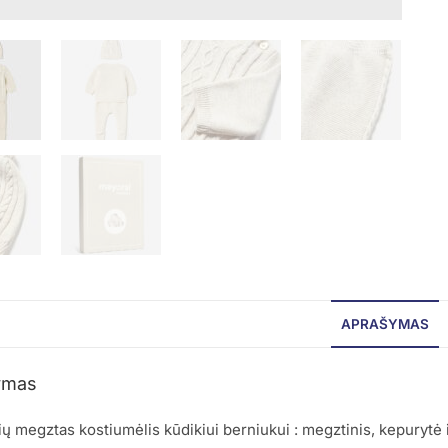
APRAŠYMAS
ymas
lių megztas kostiumėlis kūdikiui berniukui : megztinis, kepurytė 