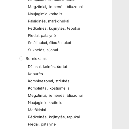
Megztiniai, liemenės, bliuzonai
Naujagimio kraitelis
Palaidinės, marškinukai
Pėdkelnės, kojinytės, tepukai
Pledai, patalynė
Smėlinukai, šliaužtinukai
Suknelės, sijonai
Berniukams
Džinsai, kelnės, šortai
Kepurės
Kombinezonai, striukės
Komplektai, kostiumėliai
Megztiniai, liemenės, bliuzonai
Naujagimio kraitelis
Marškiniai
Pėdkelnės, kojinytės, tapukai
Pledai, patalynė