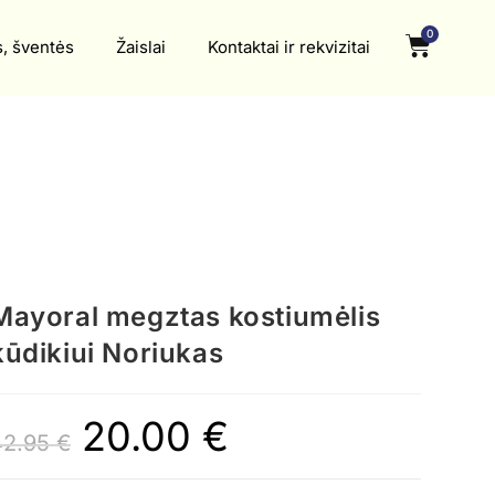
0
s, šventės
Žaislai
Kontaktai ir rekvizitai
Mayoral megztas kostiumėlis
kūdikiui Noriukas
20.00
€
42.95
€