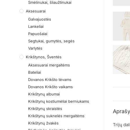
Smėlinukai, šliaužtinukai
Aksesuarai
Galvajuostės
Lankeliai
Papuošalai
Segtukai, gumytės, segės
Varlytės
Krikštynos, Šventės
Aksesuarai mergaitėms
Bateliai
Dovanos Krikšto tėvams
Dovanos Krikšto vaikams
Krikštynų albumai
Krikštynų kostiumėliai berniukams
Krikštynų skraistės
Apraš
Krikštynų suknelės mergaitėms
Krikštynų žvakės
Trijų da