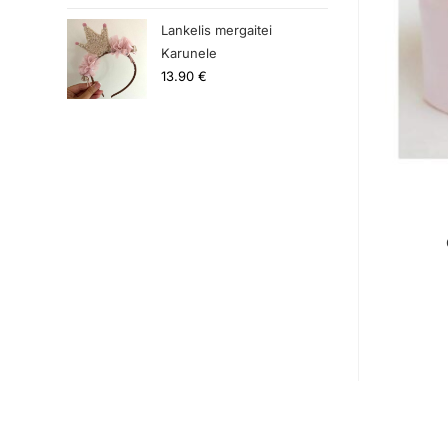
Lankelis mergaitei
Karunele
13.90
€