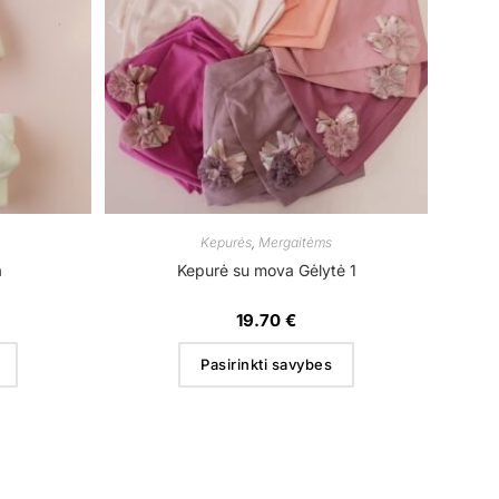
Kepurės
,
Mergaitėms
a
Kepurė su mova Gėlytė 1
19.70
€
Pasirinkti savybes