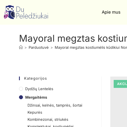
Apie mus
Mayoral megztas kostium
>
Parduotuvė
>
Mayoral megztas kostiumėlis kūdikiui No
Kategorijos
AKCI
Dydžių Lentelės
Mergaitėms
Džinsai, kelnės, tamprės, šortai
Kepurės
Kombinezonai, striukės
Komplektukai, kostiumėliai