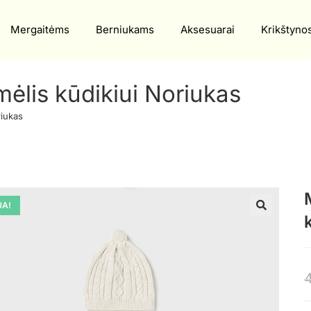
Mergaitėms
Berniukams
Aksesuarai
Krikštyno
ėlis kūdikiui Noriukas
riukas
JA!
🔍