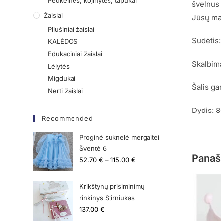
Pėdkelnės, kojinytės, tapukai
švelnus 
Žaislai
Jūsų maž
Pliušiniai žaislai
Sudėtis
KALĖDOS
Edukaciniai žaislai
Skalbima
Lėlytės
Migdukai
Šalis ga
Nerti žaislai
Dydis: 
Recommended
Proginė suknelė mergaitei
Šventė 6
Panaš
52.70
€
–
115.00
€
Krikštynų prisiminimų
rinkinys Stirniukas
137.00
€