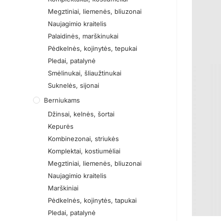
Megztiniai, liemenės, bliuzonai
Naujagimio kraitelis
Palaidinės, marškinukai
Pėdkelnės, kojinytės, tepukai
Pledai, patalynė
Smėlinukai, šliaužtinukai
Suknelės, sijonai
Berniukams
Džinsai, kelnės, šortai
Kepurės
Kombinezonai, striukės
Komplektai, kostiumėliai
Megztiniai, liemenės, bliuzonai
Naujagimio kraitelis
Marškiniai
Pėdkelnės, kojinytės, tapukai
Pledai, patalynė