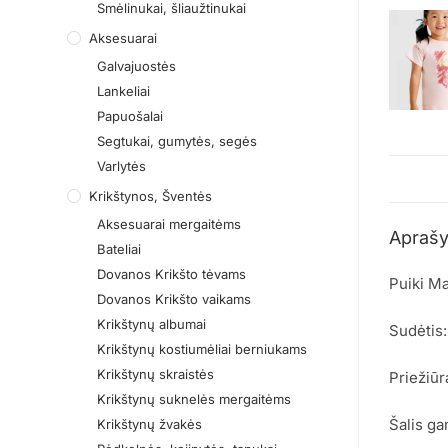
Smėlinukai, šliaužtinukai
Aksesuarai
Galvajuostės
Lankeliai
Papuošalai
Segtukai, gumytės, segės
Varlytės
Krikštynos, Šventės
Aksesuarai mergaitėms
Apraš
Bateliai
Dovanos Krikšto tėvams
Puiki Ma
Dovanos Krikšto vaikams
Krikštynų albumai
Sudėtis
Krikštynų kostiumėliai berniukams
Krikštynų skraistės
Priežiūr
Krikštynų suknelės mergaitėms
Šalis ga
Krikštynų žvakės