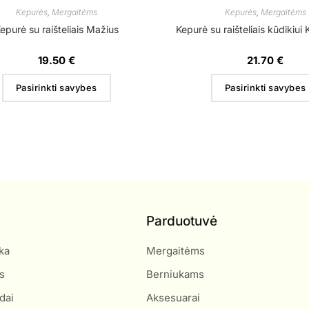
Kepurės
,
Mergaitėms
Kepurės
,
Mergaitėms
epurė su raišteliais Mažius
Kepurė su raišteliais kūdikiui
19.50
€
21.70
€
Pasirinkti savybes
Pasirinkti savybes
Parduotuvė
ka
Mergaitėms
s
Berniukams
dai
Aksesuarai