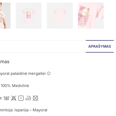
APRAŠYMAS
ymas
yoral palaidinė mergaitei 🙂
: 100% Medvilnė
a:
mintoja: Ispanija – Mayoral