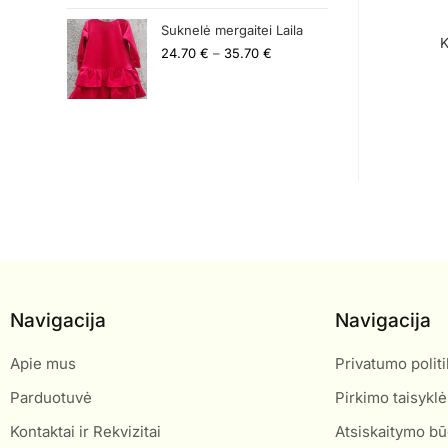
Suknelė mergaitei Laila
K
24.70
€
–
35.70
€
Navigacija
Navigacija
Apie mus
Privatumo politi
Parduotuvė
Pirkimo taisyklė
Kontaktai ir Rekvizitai
Atsiskaitymo bū