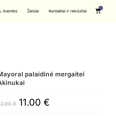
0
s, šventės
Žaislai
Kontaktai ir rekvizitai
Mayoral palaidinė mergaitei
Akinukai
11.00
€
22.60
€