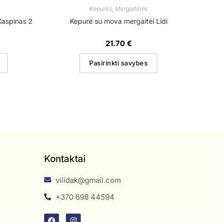
Kepurės
,
Mergaitėms
 Kaspinas 2
Kepurė su mova mergaitei Lidi
21.70
€
Pasirinkti savybes
Kontaktai
vilidak@gmail.com
+370 698 44594