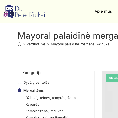
Apie mus
Mayoral palaidinė merga
>
Parduotuvė
>
Mayoral palaidinė mergaitei Akinukai
Kategorijos
AKCI
Dydžių Lentelės
Mergaitėms
Džinsai, kelnės, tamprės, šortai
Kepurės
Kombinezonai, striukės
Komplektukai, kostiumėliai