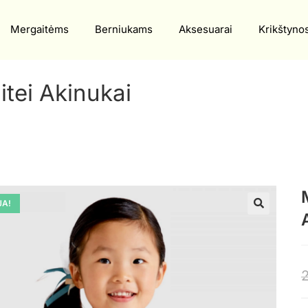
Mergaitėms
Berniukams
Aksesuarai
Krikštyno
itei Akinukai
JA!
🔍