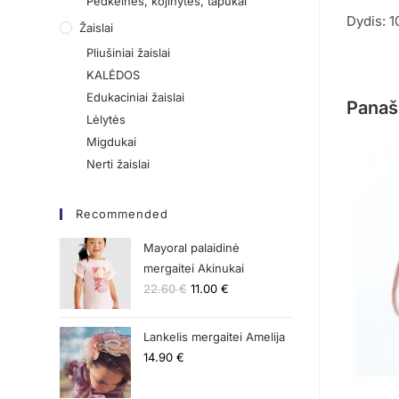
Pėdkelnės, kojinytės, tapukai
Dydis: 
Žaislai
Pliušiniai žaislai
KALĖDOS
Edukaciniai žaislai
Panaš
Lėlytės
Migdukai
Nerti žaislai
Recommended
Mayoral palaidinė
mergaitei Akinukai
22.60
€
11.00
€
Lankelis mergaitei Amelija
14.90
€