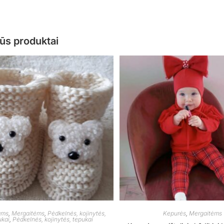
ūs produktai
ams
,
Mergaitėms
,
Pėdkelnės, kojinytės,
Kepurės
,
Mergaitėms
ukai
,
Pėdkelnės, kojinytės, tepukai