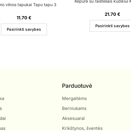
Kepurė su raišteliais kūdikiui
no vilnos tapukai Tapu tapu 3
21.70
€
11.70
€
Pasirinkti savybes
Pasirinkti savybes
Parduotuvė
ka
Mergaitėms
s
Berniukams
dai
Aksesuarai
mas
Krikštynos, šventės