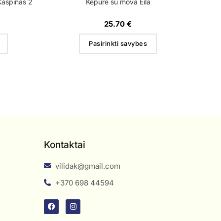
 Kaspinas 2
Kepurė su mova Eila
25.70
€
Pasirinkti savybes
Kontaktai
vilidak@gmail.com
+370 698 44594