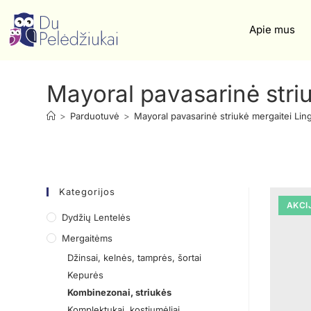
Apie mus
Mayoral pavasarinė stri
>
Parduotuvė
>
Mayoral pavasarinė striukė mergaitei Lin
Kategorijos
AKCI
Dydžių Lentelės
Mergaitėms
Džinsai, kelnės, tamprės, šortai
Kepurės
Kombinezonai, striukės
Komplektukai, kostiumėliai