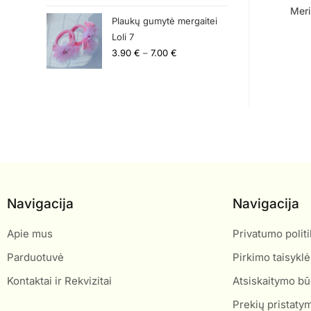
Meri
Plaukų gumytė mergaitei
Loli 7
3.90
€
–
7.00
€
Navigacija
Navigacija
Apie mus
Privatumo politi
Parduotuvė
Pirkimo taisyklė
Kontaktai ir Rekvizitai
Atsiskaitymo bū
Prekių pristaty