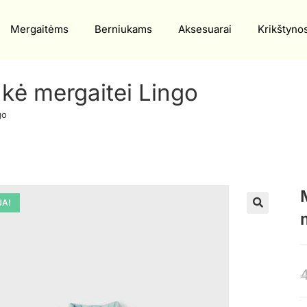
Mergaitėms
Berniukams
Aksesuarai
Krikštyno
ukė mergaitei Lingo
go
JA!
🔍