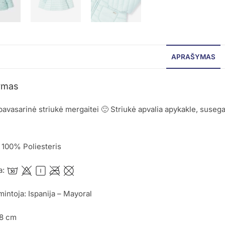
APRAŠYMAS
ymas
avasarinė striukė mergaitei 🙂 Striukė apvalia apykakle, susega
 100% Poliesteris
a:
mintoja: Ispanija – Mayoral
98 cm