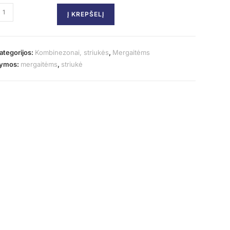
Į KREPŠELĮ
ategorijos:
Kombinezonai, striukės
,
Mergaitėms
ymos:
mergaitėms
,
striukė