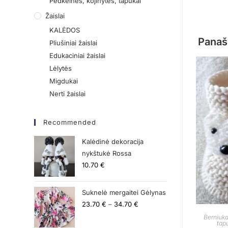
Pėdkelnės, kojinytės, tapukai
Žaislai
KALĖDOS
Panaš
Pliušiniai žaislai
Edukaciniai žaislai
Lėlytės
Migdukai
Nerti žaislai
Recommended
Kalėdinė dekoracija
nykštukė Rossa
10.70
€
Suknelė mergaitei Gėlynas
23.70
€
–
34.70
€
Berniuk
tap