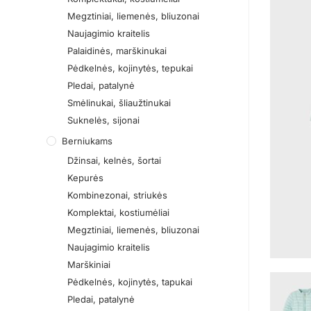
Megztiniai, liemenės, bliuzonai
Naujagimio kraitelis
Palaidinės, marškinukai
Pėdkelnės, kojinytės, tepukai
Pledai, patalynė
Smėlinukai, šliaužtinukai
Suknelės, sijonai
Berniukams
Džinsai, kelnės, šortai
Kepurės
Kombinezonai, striukės
Komplektai, kostiumėliai
Megztiniai, liemenės, bliuzonai
Naujagimio kraitelis
Marškiniai
Pėdkelnės, kojinytės, tapukai
Pledai, patalynė