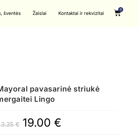
0
s, šventės
Žaislai
Kontaktai ir rekvizitai
Mayoral pavasarinė striukė
mergaitei Lingo
19.00
€
43.35
€