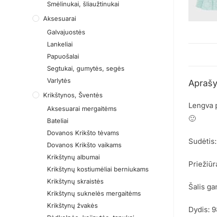
Smėlinukai, šliaužtinukai
Aksesuarai
Galvajuostės
Lankeliai
Papuošalai
Segtukai, gumytės, segės
Varlytės
Apraš
Krikštynos, Šventės
Lengva p
Aksesuarai mergaitėms
🙂
Bateliai
Dovanos Krikšto tėvams
Sudėtis:
Dovanos Krikšto vaikams
Krikštynų albumai
Priežiūr
Krikštynų kostiumėliai berniukams
Krikštynų skraistės
Šalis ga
Krikštynų suknelės mergaitėms
Krikštynų žvakės
Dydis: 