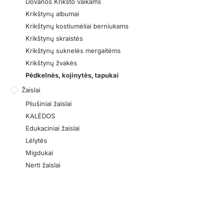
Dovanos Krikšto vaikams
Krikštynų albumai
Krikštynų kostiumėliai berniukams
Krikštynų skraistės
Krikštynų suknelės mergaitėms
Krikštynų žvakės
Pėdkelnės, kojinytės, tapukai
Žaislai
Pliušiniai žaislai
KALĖDOS
Edukaciniai žaislai
Lėlytės
Migdukai
Nerti žaislai