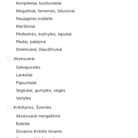
Komplektai, kostiumėliai
Megztiniai, liemenės, bliuzonai
Naujagimio kraitelis
Marškiniai
Pėdkelnės, kojinytės, tapukai
Pledai, patalynė
Smėlinukai, šliaužtinukai
Aksesuarai
Galvajuostės
Lankeliai
Papuošalai
Segtukai, gumytės, segės
Varlytės
Krikštynos, Šventės
Aksesuarai mergaitėms
Bateliai
Dovanos Krikšto tėvams