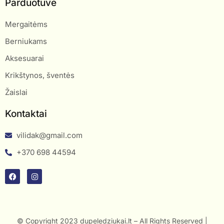
Parduotuvė
Mergaitėms
Berniukams
Aksesuarai
Krikštynos, šventės
Žaislai
Kontaktai
vilidak@gmail.com
+370 698 44594
© Copyright 2023 dupeledziukai.lt – All Rights Reserved |