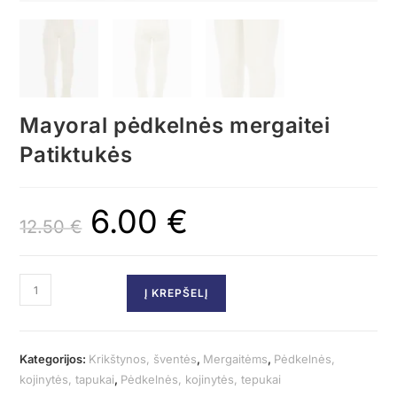
Mayoral pėdkelnės mergaitei
Patiktukės
6.00
€
12.50
€
Į KREPŠELĮ
Kategorijos:
Krikštynos, šventės
,
Mergaitėms
,
Pėdkelnės,
kojinytės, tapukai
,
Pėdkelnės, kojinytės, tepukai