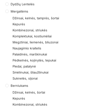
Dydžių Lentelės
Mergaitėms
Džinsai, kelnės, tamprės, šortai
Kepurės
Kombinezonai, striukės
Komplektukai, kostiumėliai
Megztiniai, liemenės, bliuzonai
Naujagimio kraitelis
Palaidinės, marškinukai
Pėdkelnės, kojinytės, tepukai
Pledai, patalynė
Smėlinukai, šliaužtinukai
Suknelės, sijonai
Berniukams
Džinsai, kelnės, šortai
Kepurės
Kombinezonai, striukės