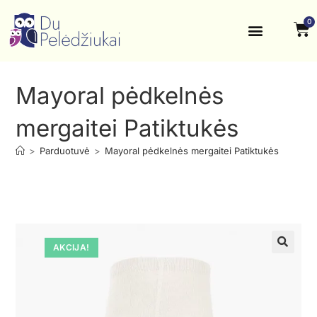
0
Krikštynos, šventės
Kontaktai ir rekvizitai
Mayoral pėdkelnės
mergaitei Patiktukės
>
Parduotuvė
>
Mayoral pėdkelnės mergaitei Patiktukės
AKCIJA!
🔍