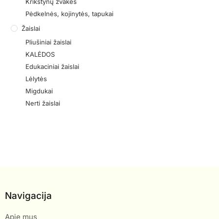
Krikštynų žvakės
Pėdkelnės, kojinytės, tapukai
Žaislai
Pliušiniai žaislai
KALĖDOS
Edukaciniai žaislai
Lėlytės
Migdukai
Nerti žaislai
Navigacija
Apie mus