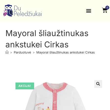
0
Krikštynos, šventės
Kontaktai ir rekvizitai
Mayoral šliaužtinukas
ankstukei Cirkas
>
Parduotuvė
>
Mayoral šliaužtinukas ankstukei Cirkas
AKCIJA!
🔍