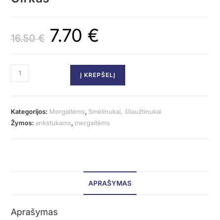
7.70
€
16.50
€
Į KREPŠELĮ
Kategorijos:
Mergaitėms
,
Smėlinukai, šliaužtinukai
Žymos:
ankstukams
,
mergaitėms
APRAŠYMAS
Aprašymas