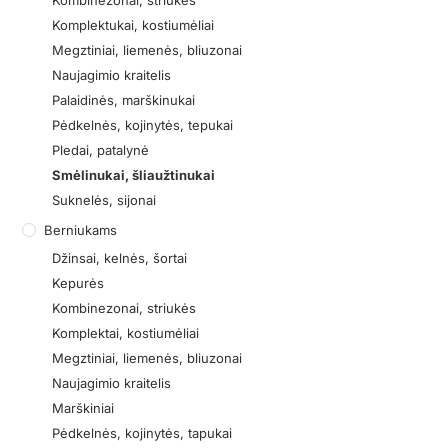
Kombinezonai, striukės
Komplektukai, kostiumėliai
Megztiniai, liemenės, bliuzonai
Naujagimio kraitelis
Palaidinės, marškinukai
Pėdkelnės, kojinytės, tepukai
Pledai, patalynė
Smėlinukai, šliaužtinukai
Suknelės, sijonai
Berniukams
Džinsai, kelnės, šortai
Kepurės
Kombinezonai, striukės
Komplektai, kostiumėliai
Megztiniai, liemenės, bliuzonai
Naujagimio kraitelis
Marškiniai
Pėdkelnės, kojinytės, tapukai