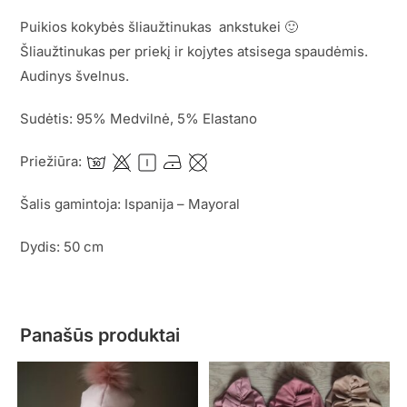
Puikios kokybės šliaužtinukas ankstukei 🙂
Šliaužtinukas per priekį ir kojytes atsisega spaudėmis.
Audinys švelnus.
Sudėtis: 95% Medvilnė, 5% Elastano
Priežiūra:
Šalis gamintoja: Ispanija – Mayoral
Dydis: 50 cm
Panašūs produktai