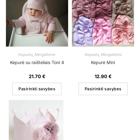
Kepurės
,
Mergaitėms
Kepurės
,
Mergaitėms
Kepurė su raišteliais Toni 4
Kepurė Mini
21.70
€
12.90
€
Pasirinkti savybes
Pasirinkti savybes