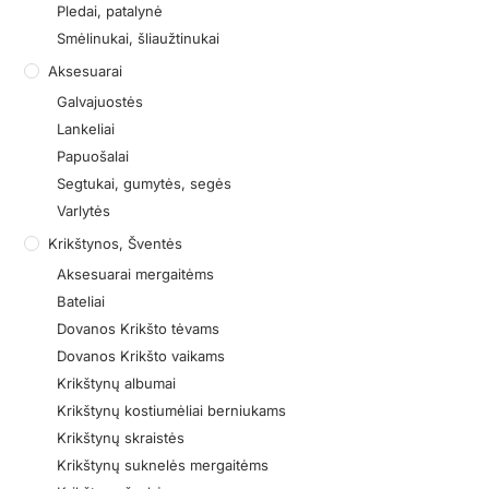
Pledai, patalynė
Smėlinukai, šliaužtinukai
Aksesuarai
Galvajuostės
Lankeliai
Papuošalai
Segtukai, gumytės, segės
Varlytės
Krikštynos, Šventės
Aksesuarai mergaitėms
Bateliai
Dovanos Krikšto tėvams
Dovanos Krikšto vaikams
Krikštynų albumai
Krikštynų kostiumėliai berniukams
Krikštynų skraistės
Krikštynų suknelės mergaitėms