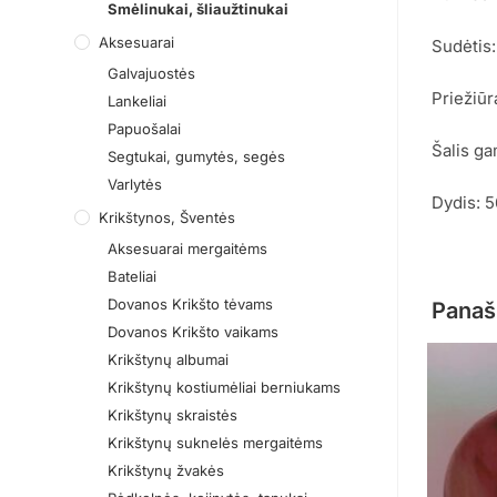
Smėlinukai, šliaužtinukai
Aksesuarai
Sudėtis
Galvajuostės
Priežiūr
Lankeliai
Papuošalai
Šalis ga
Segtukai, gumytės, segės
Varlytės
Dydis: 
Krikštynos, Šventės
Aksesuarai mergaitėms
Bateliai
Dovanos Krikšto tėvams
Panaš
Dovanos Krikšto vaikams
Krikštynų albumai
Krikštynų kostiumėliai berniukams
Krikštynų skraistės
Krikštynų suknelės mergaitėms
Krikštynų žvakės