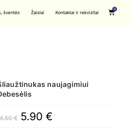
0
s, šventės
Žaislai
Kontaktai ir rekvizitai
Šliaužtinukas naujagimiui
Debesėlis
5.90
€
14.50
€