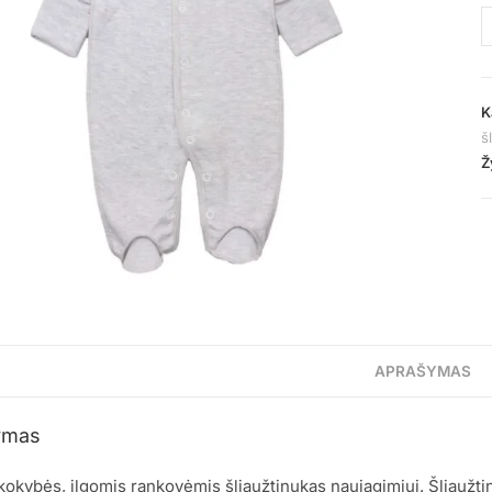
K
š
Ž
APRAŠYMAS
ymas
kokybės, ilgomis rankovėmis šliaužtinukas naujagimiui. Šliaužti