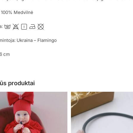
: 100% Medvilnė
a:
mintoja: Ukraina – Flamingo
56 cm
ūs produktai