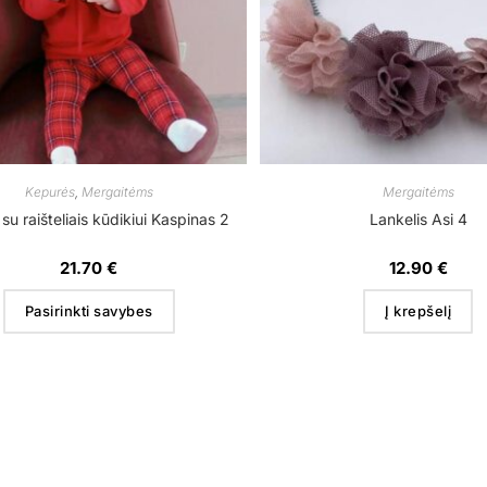
Kepurės
,
Mergaitėms
Mergaitėms
su raišteliais kūdikiui Kaspinas 2
Lankelis Asi 4
21.70
€
12.90
€
Pasirinkti savybes
Į krepšelį