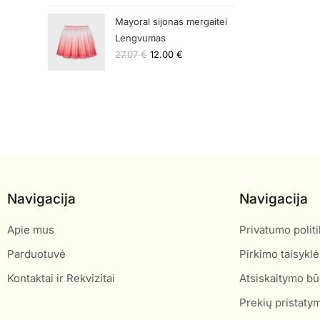
Mayoral sijonas mergaitei
Lengvumas
27.07
€
12.00
€
Navigacija
Navigacija
Apie mus
Privatumo politi
Parduotuvė
Pirkimo taisyklė
Kontaktai ir Rekvizitai
Atsiskaitymo bū
Prekių pristaty