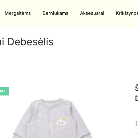
Mergaitėms
Berniukams
Aksesuarai
Krikštyno
i Debesėlis
JA!