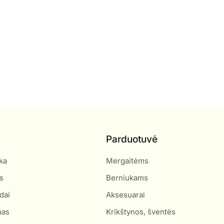
Parduotuvė
ka
Mergaitėms
s
Berniukams
dai
Aksesuarai
mas
Krikštynos, šventės