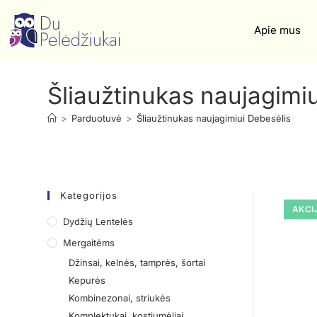
Apie mus
Šliaužtinukas naujagimiu
>
Parduotuvė
>
Šliaužtinukas naujagimiui Debesėlis
Kategorijos
AKCI
Dydžių Lentelės
Mergaitėms
Džinsai, kelnės, tamprės, šortai
Kepurės
Kombinezonai, striukės
Komplektukai, kostiumėliai