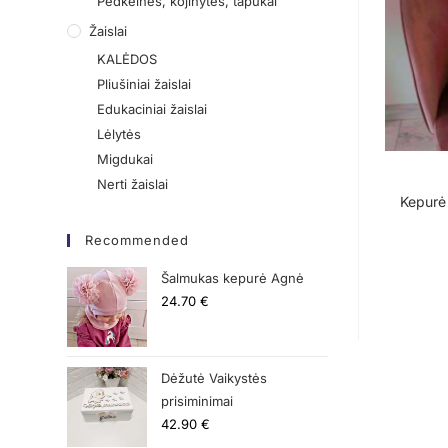
Pėdkelnės, kojinytės, tapukai
Žaislai
KALĖDOS
Pliušiniai žaislai
Edukaciniai žaislai
Lėlytės
Migdukai
Nerti žaislai
Kepurė 
Recommended
Šalmukas kepurė Agnė
24.70
€
Dėžutė Vaikystės
prisiminimai
42.90
€