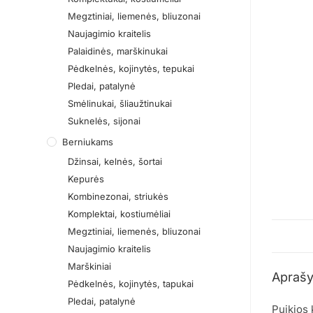
Megztiniai, liemenės, bliuzonai
Naujagimio kraitelis
Palaidinės, marškinukai
Pėdkelnės, kojinytės, tepukai
Pledai, patalynė
Smėlinukai, šliaužtinukai
Suknelės, sijonai
Berniukams
Džinsai, kelnės, šortai
Kepurės
Kombinezonai, striukės
Komplektai, kostiumėliai
Megztiniai, liemenės, bliuzonai
Naujagimio kraitelis
Marškiniai
Apraš
Pėdkelnės, kojinytės, tapukai
Pledai, patalynė
Puikios 