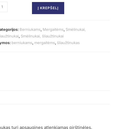
Į KREPŠELĮ
ategorijos:
Berniukams
,
Mergaitėms
,
Smėlinukai,
liaužtinukai
,
Smėlinukai, šliaužtinukai
ymos:
berniukams
,
mergaitėms
,
šliaužtinukas
nukas turi apsaugines atlenkiamas pirštinėles.