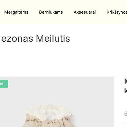
Mergaitėms
Berniukams
Aksesuarai
Krikštyno
ezonas Meilutis
JA!