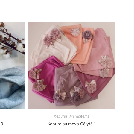
Kepurės
,
Mergaitėms
 9
Kepurė su mova Gėlytė 1