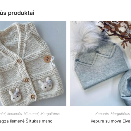
ūs produktai
iai, liemenės, bliuzonai
,
Mergaitėms
Kepurės
,
Mergaitėms
gza liemenė Šiltukas mano
Kepurė su mova Eiva