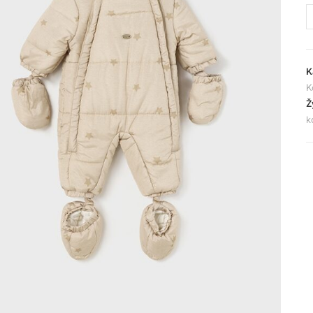
K
K
Ž
k