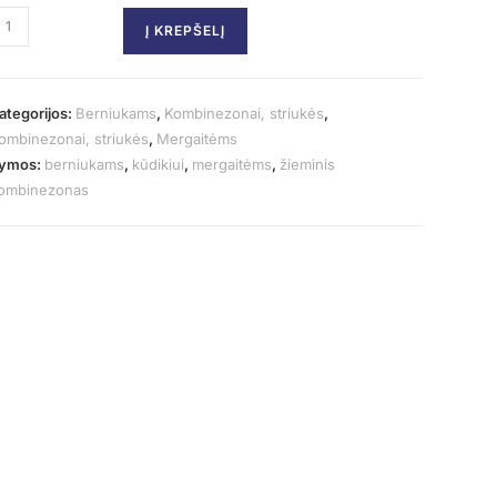
Į KREPŠELĮ
ategorijos:
Berniukams
,
Kombinezonai, striukės
,
ombinezonai, striukės
,
Mergaitėms
ymos:
berniukams
,
kūdikiui
,
mergaitėms
,
žieminis
ombinezonas