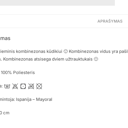
APRAŠYMAS
ymas
ieminis kombinezonas kūdikiui 🙂 Kombinezonas vidus yra pašiltin
s. Kombinezonas atsisega dviem užtrauktukais 🙂
 100% Poliesteris
a:
mintoja: Ispanija – Mayoral
60 cm