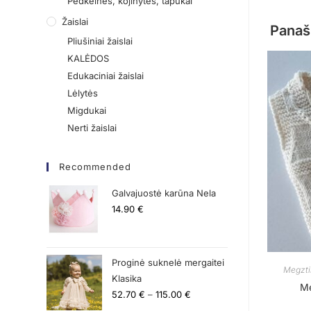
Pėdkelnės, kojinytės, tapukai
Žaislai
Panaš
Pliušiniai žaislai
KALĖDOS
Edukaciniai žaislai
Lėlytės
Migdukai
Nerti žaislai
Recommended
Galvajuostė karūna Nela
14.90
€
Proginė suknelė mergaitei
Megztin
Klasika
Me
52.70
€
–
115.00
€