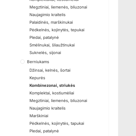
Megztiniai, liemenės, bliuzonai
Naujagimio kraitelis
Palaidinės, marškinukai
Pėdkelnės, kojinytės, tepukai
Pledai, patalynė
Smėlinukai, šliaužtinukai
Suknelės, sijonai
Berniukams
Džinsai, kelnės, šortai
Kepurės
Kombinezonai, striukės
Komplektai, kostiumėliai
Megztiniai, liemenės, bliuzonai
Naujagimio kraitelis
Marškiniai
Pėdkelnės, kojinytės, tapukai
Pledai, patalynė