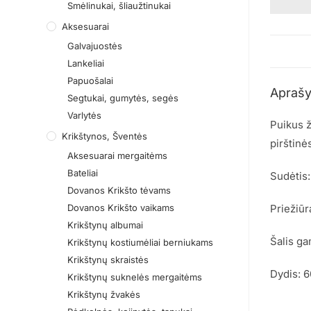
Smėlinukai, šliaužtinukai
Aksesuarai
Galvajuostės
Lankeliai
Papuošalai
Apraš
Segtukai, gumytės, segės
Varlytės
Puikus ž
Krikštynos, Šventės
pirštinė
Aksesuarai mergaitėms
Bateliai
Sudėtis:
Dovanos Krikšto tėvams
Dovanos Krikšto vaikams
Priežiūr
Krikštynų albumai
Šalis ga
Krikštynų kostiumėliai berniukams
Krikštynų skraistės
Dydis: 
Krikštynų suknelės mergaitėms
Krikštynų žvakės