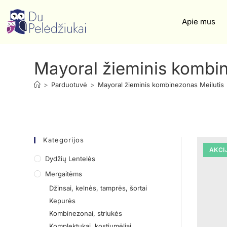
Apie mus
Mayoral žieminis kombin
>
Parduotuvė
>
Mayoral žieminis kombinezonas Meilutis
Kategorijos
AKCI
Dydžių Lentelės
Mergaitėms
Džinsai, kelnės, tamprės, šortai
Kepurės
Kombinezonai, striukės
Komplektukai, kostiumėliai