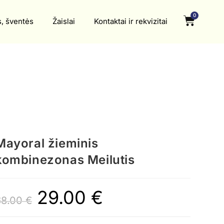
0
s, šventės
Žaislai
Kontaktai ir rekvizitai
Mayoral žieminis
kombinezonas Meilutis
29.00
€
68.00
€