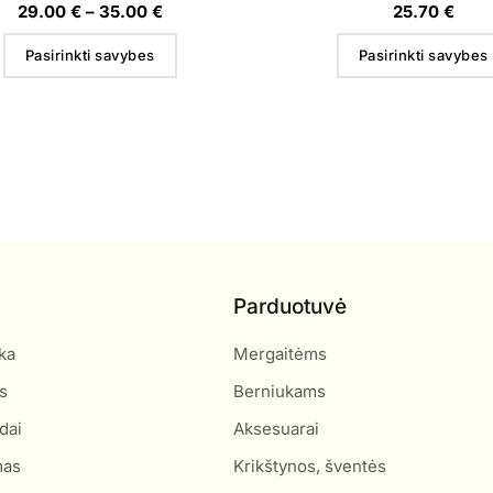
29.00
€
–
35.00
€
25.70
€
Pasirinkti savybes
Pasirinkti savybes
Parduotuvė
ka
Mergaitėms
s
Berniukams
dai
Aksesuarai
mas
Krikštynos, šventės