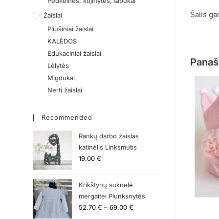
Pėdkelnės, kojinytės, tapukai
Šalis ga
Žaislai
Pliušiniai žaislai
KALĖDOS
Edukaciniai žaislai
Panaš
Lėlytės
Migdukai
Nerti žaislai
Recommended
Rankų darbo žaislas
katinėlis Linksmutis
19.00
€
Krikštynų suknelė
mergaitei Plunksnytės
52.70
€
–
69.00
€