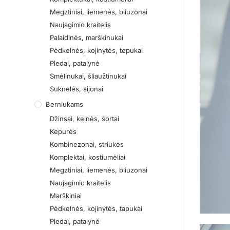
Megztiniai, liemenės, bliuzonai
Naujagimio kraitelis
Palaidinės, marškinukai
Pėdkelnės, kojinytės, tepukai
Pledai, patalynė
Smėlinukai, šliaužtinukai
Suknelės, sijonai
Berniukams
Džinsai, kelnės, šortai
Kepurės
Kombinezonai, striukės
Komplektai, kostiumėliai
Megztiniai, liemenės, bliuzonai
Naujagimio kraitelis
Marškiniai
Pėdkelnės, kojinytės, tapukai
Pledai, patalynė