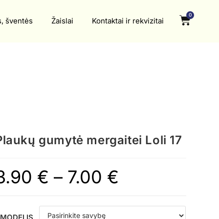
0
s, šventės
Žaislai
Kontaktai ir rekvizitai
Plaukų gumytė mergaitei Loli 17
3.90
€
–
7.00
€
MODELIS