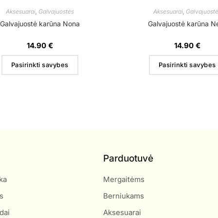
Aksesuarai
,
Galvajuostės
Aksesuarai
,
Galvajuost
Galvajuostė karūna Nona
Galvajuostė karūna N
14.90
€
14.90
€
Pasirinkti savybes
Pasirinkti savybes
Parduotuvė
ka
Mergaitėms
s
Berniukams
dai
Aksesuarai