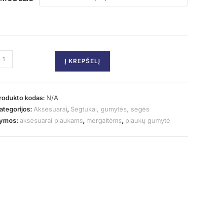
Į KREPŠELĮ
rodukto kodas:
N/A
ategorijos:
Aksesuarai
,
Segtukai, gumytės, segės
ymos:
aksesuarai plaukams
,
mergaitėms
,
plaukų gumytė