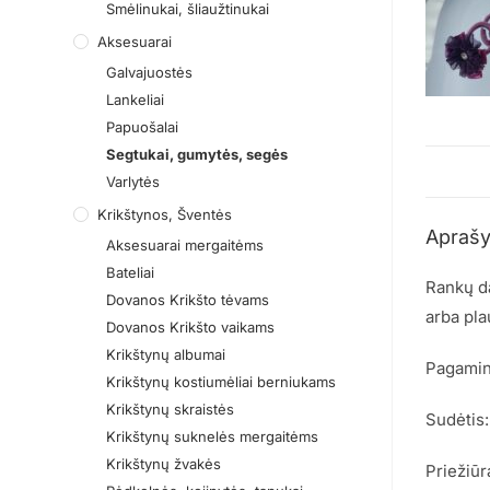
Smėlinukai, šliaužtinukai
Aksesuarai
Galvajuostės
Lankeliai
Papuošalai
Segtukai, gumytės, segės
Varlytės
Krikštynos, Šventės
Apraš
Aksesuarai mergaitėms
Bateliai
Rankų da
Dovanos Krikšto tėvams
arba pla
Dovanos Krikšto vaikams
Krikštynų albumai
Pagamina
Krikštynų kostiumėliai berniukams
Krikštynų skraistės
Sudėtis:
Krikštynų suknelės mergaitėms
Krikštynų žvakės
Priežiūr