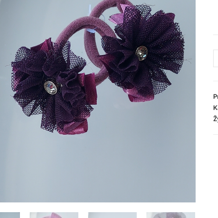
P
K
Ž