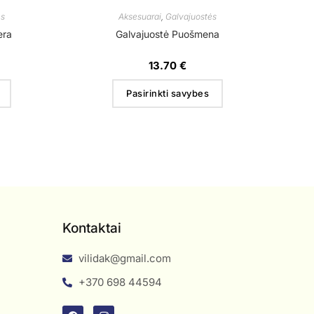
ės
Aksesuarai
,
Galvajuostės
era
Galvajuostė Puošmena
13.70
€
Pasirinkti savybes
Kontaktai
vilidak@gmail.com
+370 698 44594