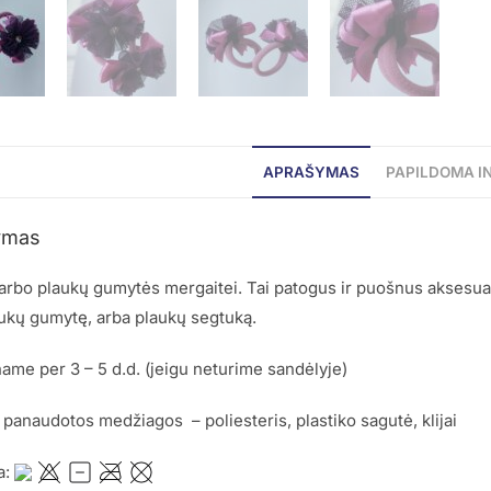
APRAŠYMAS
PAPILDOMA I
ymas
rbo plaukų gumytės mergaitei. Tai patogus ir puošnus aksesuar
ukų gumytę, arba plaukų segtuką.
me per 3 – 5 d.d. (jeigu neturime sandėlyje)
 panaudotos medžiagos – poliesteris, plastiko sagutė, klijai
a: