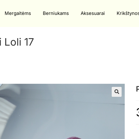
Mergaitėms
Berniukams
Aksesuarai
Krikštyno
Loli 17
🔍