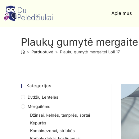
Apie mus
Plaukų gumytė mergaitei 
>
Parduotuvė
>
Plaukų gumytė mergaitei Loli 17
Kategorijos
Dydžių Lentelės
Mergaitėms
Džinsai, kelnės, tamprės, šortai
Kepurės
Kombinezonai, striukės
Komplektukai, kostiumėliai