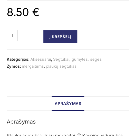
8.50
€
Į KREPŠELĮ
Kategorijos:
Aksesuarai
,
Segtukai, gumytės, segės
Žymos:
mergaitėms
,
plaukų segtukas
APRAŠYMAS
Aprašymas
Plaukų segtukas Jūsų mergaitei 🙂 Kaspino viduriukas