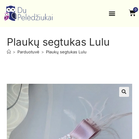
0
Krikštynos, šventės
Kontaktai ir rekvizitai
Plaukų segtukas Lulu
>
Parduotuvė
>
Plaukų segtukas Lulu
🔍