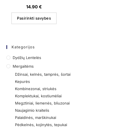
14.90
€
Pasirinkti savybes
Kategorijos
Dydžių Lentelės
Mergaitėms
Džinsai, kelnės, tamprės, šortai
Kepurės
Kombinezonai, striukės
Komplektukai, kostiumėliai
Megztiniai, liemenės, bliuzonai
Naujagimio kraitelis
Palaidinės, marškinukai
Pėdkelnės, kojinytės, tepukai