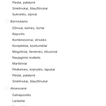
Pledai, patalynė
Smėlinukai, šliaužtinukai
Suknelės, sijonai
Berniukams
Džinsai, kelnės, šortai
Kepurės
Kombinezonai, striukės
Komplektai, kostiumėliai
Megztiniai, liemenės, bliuzonai
Naujagimio kraitelis
Marškiniai
Pėdkelnės, kojinytės, tapukai
Pledai, patalynė
Smėlinukai, šliaužtinukai
Aksesuarai
Galvajuostės
Lankeliai