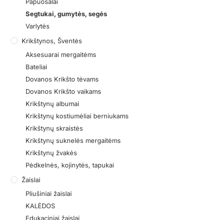
Papuošalai
Segtukai, gumytės, segės
Varlytės
Krikštynos, Šventės
Aksesuarai mergaitėms
Bateliai
Dovanos Krikšto tėvams
Dovanos Krikšto vaikams
Krikštynų albumai
Krikštynų kostiumėliai berniukams
Krikštynų skraistės
Krikštynų suknelės mergaitėms
Krikštynų žvakės
Pėdkelnės, kojinytės, tapukai
Žaislai
Pliušiniai žaislai
KALĖDOS
Edukaciniai žaislai