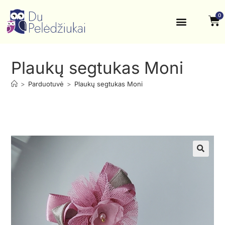
0
Krikštynos, šventės
Kontaktai ir rekvizitai
Plaukų segtukas Moni
>
Parduotuvė
>
Plaukų segtukas Moni
🔍