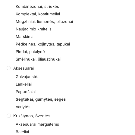
Kombinezonai, striukės
Komplektai, kostiumėliai
Megztiniai, liemenės, bliuzonai
Naujagimio kraitelis
Marškiniai
Pėdkelnės, kojinytės, tapukai
Pledai, patalynė
Smėlinukai, šliaužtinukai
Aksesuarai
Galvajuostės
Lankeliai
Papuošalai
Segtukai, gumytės, segės
Varlytės
Krikštynos, Šventės
Aksesuarai mergaitėms
Bateliai