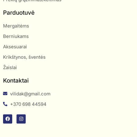
Parduotuvė
Mergaitėms
Berniukams
Aksesuarai
Krikštynos, šventės
Žaislai
Kontaktai
vilidak@gmail.com
+370 698 44594