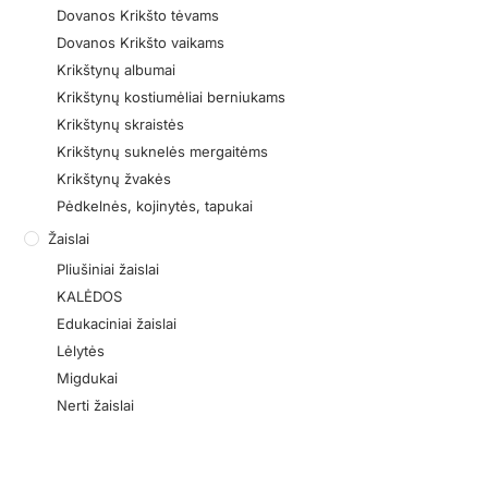
Dovanos Krikšto tėvams
Dovanos Krikšto vaikams
Krikštynų albumai
Krikštynų kostiumėliai berniukams
Krikštynų skraistės
Krikštynų suknelės mergaitėms
Krikštynų žvakės
Pėdkelnės, kojinytės, tapukai
Žaislai
Pliušiniai žaislai
KALĖDOS
Edukaciniai žaislai
Lėlytės
Migdukai
Nerti žaislai