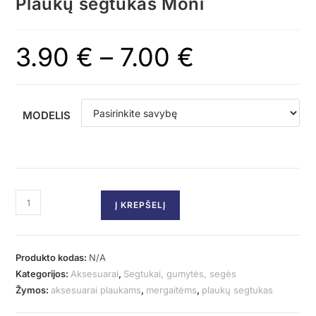
Plaukų segtukas Moni
3.90
€
–
7.00
€
MODELIS
Į KREPŠELĮ
Produkto kodas:
N/A
Kategorijos:
Aksesuarai
,
Segtukai, gumytės, segės
Žymos:
aksesuarai plaukams
,
mergaitėms
,
plaukų segtukas