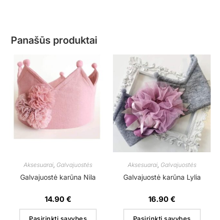
Panašūs produktai
Aksesuarai
,
Galvajuostės
Aksesuarai
,
Galvajuostės
Galvajuostė karūna Nila
Galvajuostė karūna Lylia
14.90
€
16.90
€
Pasirinkti savybes
Pasirinkti savybes