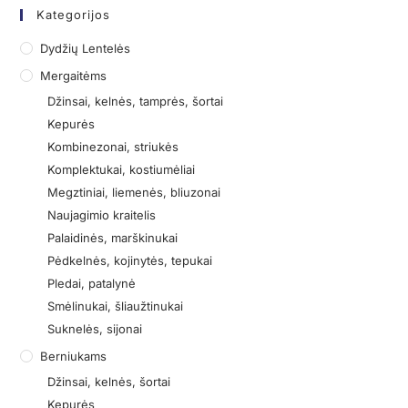
Kategorijos
Dydžių Lentelės
Mergaitėms
Džinsai, kelnės, tamprės, šortai
Kepurės
Kombinezonai, striukės
Komplektukai, kostiumėliai
Megztiniai, liemenės, bliuzonai
Naujagimio kraitelis
Palaidinės, marškinukai
Pėdkelnės, kojinytės, tepukai
Pledai, patalynė
Smėlinukai, šliaužtinukai
Suknelės, sijonai
Berniukams
Džinsai, kelnės, šortai
Kepurės