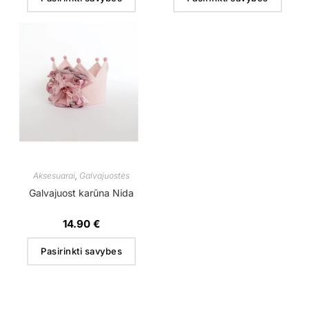
Aksesuarai
,
Galvajuostės
Galvajuost karūna Nida
14.90
€
Pasirinkti savybes