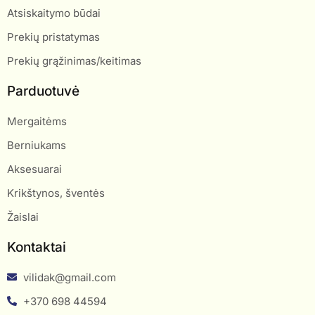
Atsiskaitymo būdai
Prekių pristatymas
Prekių grąžinimas/keitimas
Parduotuvė
Mergaitėms
Berniukams
Aksesuarai
Krikštynos, šventės
Žaislai
Kontaktai
vilidak@gmail.com
+370 698 44594