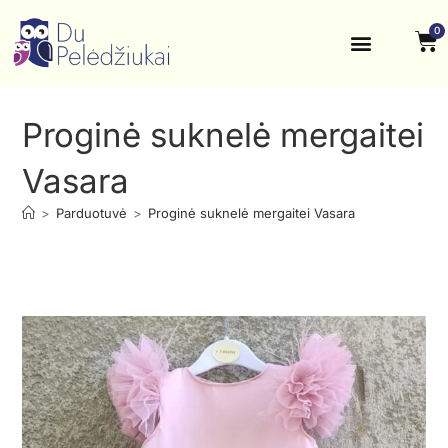
0
Krikštynos, šventės
Kontaktai ir rekvizitai
Proginė suknelė mergaitei
Vasara
>
Parduotuvė
>
Proginė suknelė mergaitei Vasara