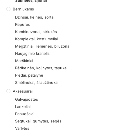
Suknelės, sijonai
Berniukams
Džinsai, kelnės, šortai
Kepurės
Kombinezonai, striukės
Komplektai, kostiumėliai
Megztiniai, liemenės, bliuzonai
Naujagimio kraitelis
Marškiniai
Pėdkelnės, kojinytės, tapukai
Pledai, patalynė
Smėlinukai, šliaužtinukai
Aksesuarai
Galvajuostės
Lankeliai
Papuošalai
Segtukai, gumytės, segės
Varlytės