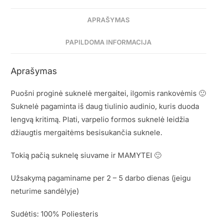
APRAŠYMAS
PAPILDOMA INFORMACIJA
Aprašymas
Puošni proginė suknelė mergaitei, ilgomis rankovėmis 🙂
Suknelė pagaminta iš daug tiulinio audinio, kuris duoda
lengvą kritimą. Plati, varpelio formos suknelė leidžia
džiaugtis mergaitėms besisukančia suknele.
Tokią pačią suknelę siuvame ir MAMYTEI 🙂
Užsakymą pagaminame per 2 – 5 darbo dienas (jeigu
neturime sandėlyje)
Sudėtis: 100% Poliesteris