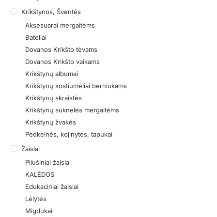
Krikštynos, Šventės
Aksesuarai mergaitėms
Bateliai
Dovanos Krikšto tėvams
Dovanos Krikšto vaikams
Krikštynų albumai
Krikštynų kostiumėliai berniukams
Krikštynų skraistės
Krikštynų suknelės mergaitėms
Krikštynų žvakės
Pėdkelnės, kojinytės, tapukai
Žaislai
Pliušiniai žaislai
KALĖDOS
Edukaciniai žaislai
Lėlytės
Migdukai