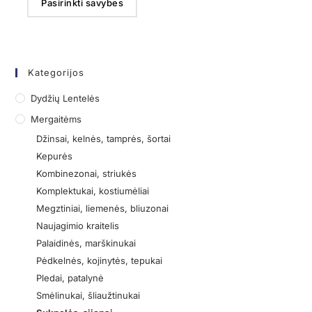
Pasirinkti savybes
Kategorijos
Dydžių Lentelės
Mergaitėms
Džinsai, kelnės, tamprės, šortai
Kepurės
Kombinezonai, striukės
Komplektukai, kostiumėliai
Megztiniai, liemenės, bliuzonai
Naujagimio kraitelis
Palaidinės, marškinukai
Pėdkelnės, kojinytės, tepukai
Pledai, patalynė
Smėlinukai, šliaužtinukai