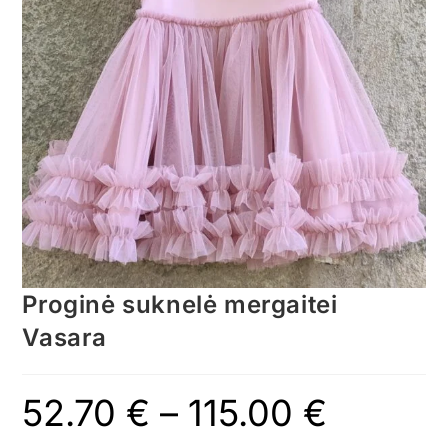
Proginė suknelė mergaitei
Vasara
52.70
€
–
115.00
€