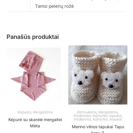
Tamsi pelenų rožė
Panašūs produktai
Kepurės
,
Mergaitėms
Berniukams
,
Mergaitėms
,
Pėdkelnės, kojinytės, tapukai
,
Kepurė su skarele mergaitei
Pėdkelnės, kojinytės, tepukai
Mėta
Merino vilnos tapukai Tapu
tapu 3