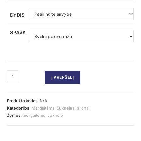
DYDIS
SPAVA
Į KREPŠELĮ
Produkto kodas:
N/A
Kategorijos:
Mergaitėms
,
Suknelės, sijonai
Žymos:
mergaitėms
,
suknelė