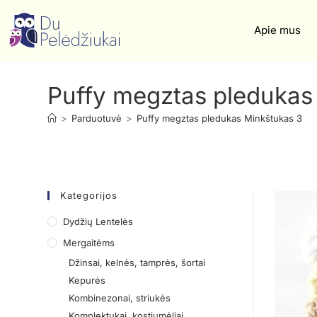
Apie mus
Puffy megztas pledukas
>
Parduotuvė
>
Puffy megztas pledukas Minkštukas 3
Kategorijos
Dydžių Lentelės
Mergaitėms
Džinsai, kelnės, tamprės, šortai
Kepurės
Kombinezonai, striukės
Komplektukai, kostiumėliai