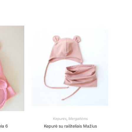
Kepurės
,
Mergaitėms
ela 6
Kepurė su raišteliais Mažius