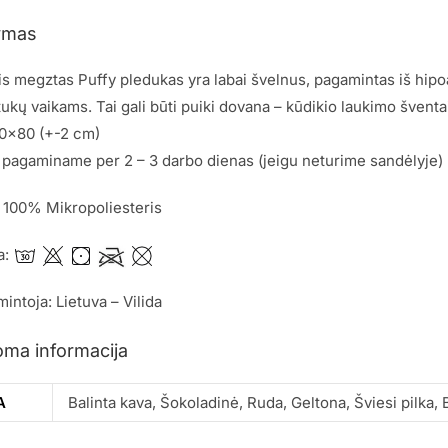
ymas
 megztas Puffy pledukas yra labai švelnus, pagamintas iš hipo
tukų vaikams. Tai gali būti puiki dovana – kūdikio laukimo švent
90×80 (+-2 cm)
pagaminame per 2 – 3 darbo dienas (jeigu neturime sandėlyje)
 100% Mikropoliesteris
a:
mintoja: Lietuva – Vilida
oma informacija
A
Balinta kava, Šokoladinė, Ruda, Geltona, Šviesi pilka,