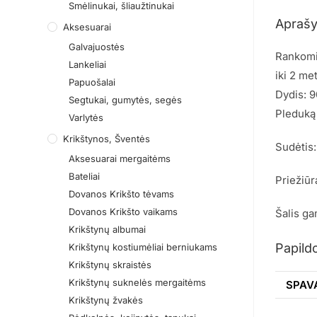
Smėlinukai, šliaužtinukai
Apraš
Aksesuarai
Galvajuostės
Rankomis
Lankeliai
iki 2 me
Papuošalai
Dydis: 
Segtukai, gumytės, segės
Pleduką 
Varlytės
Krikštynos, Šventės
Sudėtis:
Aksesuarai mergaitėms
Bateliai
Priežiūr
Dovanos Krikšto tėvams
Dovanos Krikšto vaikams
Šalis ga
Krikštynų albumai
Papild
Krikštynų kostiumėliai berniukams
Krikštynų skraistės
Krikštynų suknelės mergaitėms
SPAV
Krikštynų žvakės