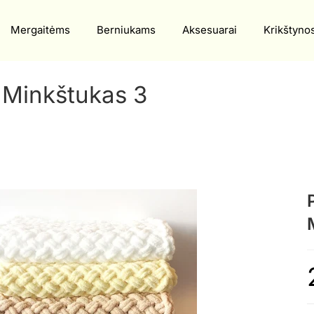
Mergaitėms
Berniukams
Aksesuarai
Krikštyno
 Minkštukas 3