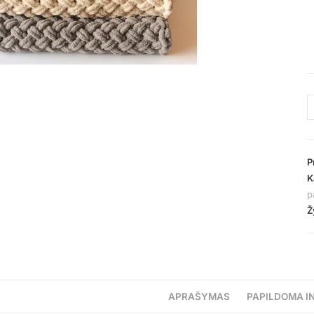
P
K
p
Ž
APRAŠYMAS
PAPILDOMA I