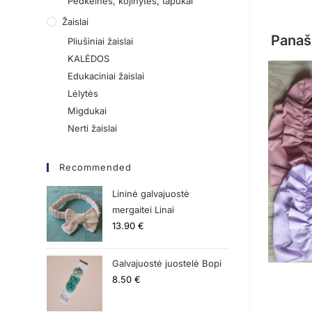
Pėdkelnės, kojinytės, tapukai
Žaislai
Panaš
Pliušiniai žaislai
KALĖDOS
Edukaciniai žaislai
Lėlytės
Migdukai
Nerti žaislai
Recommended
Lininė galvajuostė
mergaitei Linai
13.90
€
Galvajuostė juostelė Bopi
8.50
€