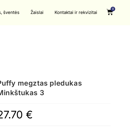
0
s, šventės
Žaislai
Kontaktai ir rekvizitai
Puffy megztas pledukas
Minkštukas 3
27.70
€