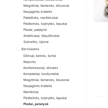
Megztiniai, liemenės, bliuzonai
Naujagimio kraitelis
Palaidinės, marškinukai
Pėdkelnės, kojinytės, tepukai
Pledai, patalynė
Smėlinukai, šliaužtinukai
Suknelės, sijonai
Berniukams
Džinsai, kelnės, šortai
Kepurės
Kombinezonai, striukės
Komplektai, kostiumėliai
Megztiniai, liemenės, bliuzonai
Naujagimio kraitelis
Marškiniai
Pėdkelnės, kojinytės, tapukai
Pledai, patalynė