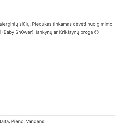
alerginių siūlų. Pledukas tinkamas dėvėti nuo gimimo
ai (Baby Sh0wer), lankynų ar Krikštynų proga 🙂
 Balta, Pieno, Vandens