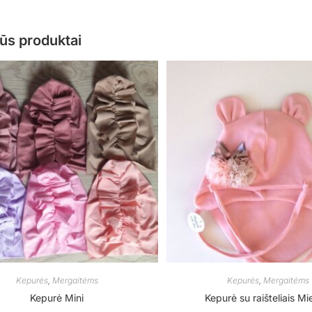
ūs produktai
Kepurės
,
Mergaitėms
Kepurės
,
Mergaitėms
Kepurė Mini
Kepurė su raišteliais Mi