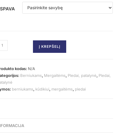
SPAVA
Į KREPŠELĮ
rodukto kodas:
N/A
ategorijos:
Berniukams
,
Mergaitėms
,
Pledai, patalynė
,
Pledai,
atalynė
ymos:
berniukams
,
kūdikiui
,
mergaitėms
,
pledai
NFORMACIJA