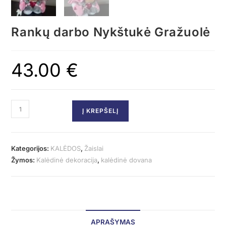
Rankų darbo Nykštukė Gražuolė
43.00
€
Į KREPŠELĮ
Kategorijos:
KALĖDOS
,
Žaislai
Žymos:
Kalėdinė dekoracija
,
kalėdinė dovana
APRAŠYMAS