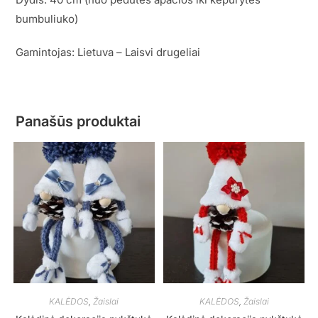
bumbuliuko)
Gamintojas: Lietuva – Laisvi drugeliai
Panašūs produktai
KALĖDOS
,
Žaislai
KALĖDOS
,
Žaislai