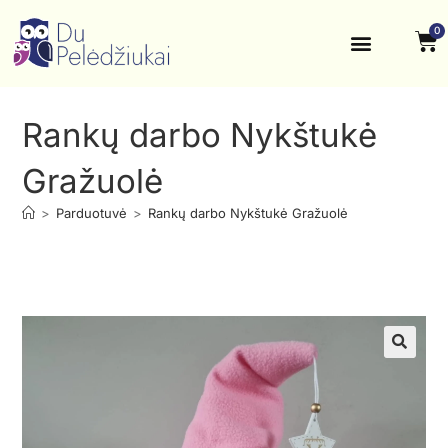
0
Krikštynos, šventės
Kontaktai ir rekvizitai
Rankų darbo Nykštukė
Gražuolė
>
Parduotuvė
>
Rankų darbo Nykštukė Gražuolė
🔍