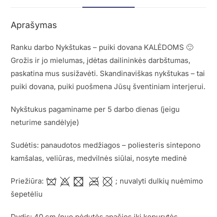
Aprašymas
Ranku darbo Nykštukas – puiki dovana KALĖDOMS 🙂
Grožis ir jo mielumas, įdėtas dailininkės darbštumas,
paskatina mus susižavėti. Skandinaviškas nykštukas – tai
puiki dovana, puiki puošmena Jūsų šventiniam interjerui.
Nykštukus pagaminame per 5 darbo dienas (jeigu
neturime sandėlyje)
Sudėtis: panaudotos medžiagos – poliesteris sintepono
kamšalas, veliūras, medvilnės siūlai, nosyte medinė
Priežiūra:
; nuvalyti dulkių nuėmimo
šepetėliu
Dydis: 40 cm (nuo pėdutės apačios iki kepurytės