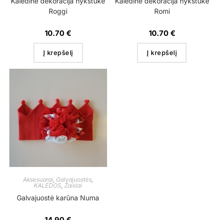
Kalėdinė dekoracija nykštukė
Kalėdinė dekoracija nykštukė
Roggi
Romi
10.70
€
10.70
€
Į krepšelį
Į krepšelį
Aksesuarai
,
Galvajuostės
,
KALĖDOS
,
Žaislai
Galvajuostė karūna Numa
14.90
€