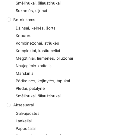
Smėlinukai, šliaužtinukai
Suknelės, sijonai
Berniukams
Džinsai, kelnės, šortai
Kepurės
Kombinezonai, striukės
Komplektai, kostiumėliai
Megztiniai, liemenės, bliuzonai
Naujagimio kraitelis
Marškiniai
Pėdkelnės, kojinytės, tapukai
Pledai, patalynė
Smėlinukai, šliaužtinukai
Aksesuarai
Galvajuostės
Lankeliai
Papuošalai