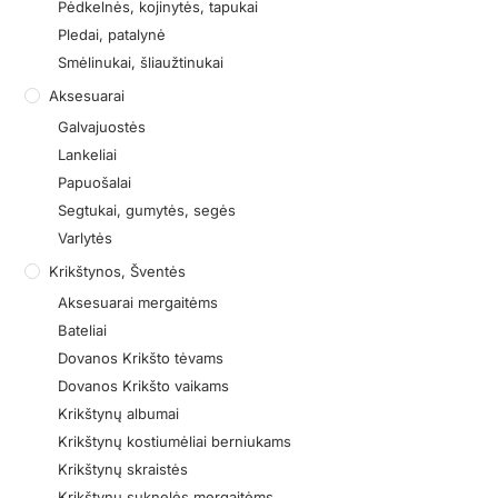
Pėdkelnės, kojinytės, tapukai
Pledai, patalynė
Smėlinukai, šliaužtinukai
Aksesuarai
Galvajuostės
Lankeliai
Papuošalai
Segtukai, gumytės, segės
Varlytės
Krikštynos, Šventės
Aksesuarai mergaitėms
Bateliai
Dovanos Krikšto tėvams
Dovanos Krikšto vaikams
Krikštynų albumai
Krikštynų kostiumėliai berniukams
Krikštynų skraistės
Krikštynų suknelės mergaitėms