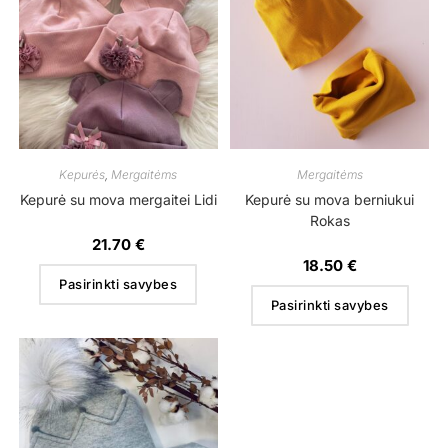
Kepurės
,
Mergaitėms
Mergaitėms
Kepurė su mova mergaitei Lidi
Kepurė su mova berniukui
Rokas
21.70
€
18.50
€
Pasirinkti savybes
Pasirinkti savybes