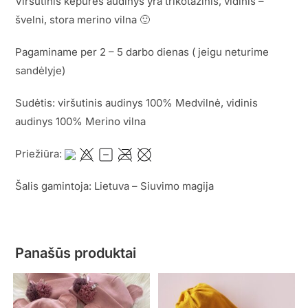
Viršutinis kepurės audinys yra trikotažinis, vidinis –
švelni, stora merino vilna 🙂
Pagaminame per 2 – 5 darbo dienas ( jeigu neturime
sandėlyje)
Sudėtis: viršutinis audinys 100% Medvilnė, vidinis
audinys 100% Merino vilna
Priežiūra:
Šalis gamintoja: Lietuva – Siuvimo magija
Panašūs produktai