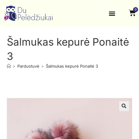
0
Krikštynos, šventės
Kontaktai ir rekvizitai
Šalmukas kepurė Ponaitė
3
>
Parduotuvė
>
Šalmukas kepurė Ponaitė 3
🔍