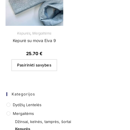
Kepurės
,
Mergaitėms
Kepurė su mova Eiva 9
25.70
€
Pasirinkti savybes
Kategorijos
Dydžių Lentelės
Mergaitėms
Džinsai, kelnės, tamprės, šortai
Kepurės