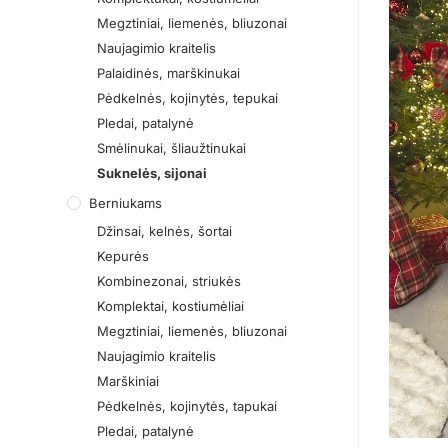
Megztiniai, liemenės, bliuzonai
Naujagimio kraitelis
Palaidinės, marškinukai
Pėdkelnės, kojinytės, tepukai
Pledai, patalynė
Smėlinukai, šliaužtinukai
Suknelės, sijonai
Berniukams
Džinsai, kelnės, šortai
Kepurės
Kombinezonai, striukės
Komplektai, kostiumėliai
Megztiniai, liemenės, bliuzonai
Naujagimio kraitelis
Marškiniai
Pėdkelnės, kojinytės, tapukai
Pledai, patalynė