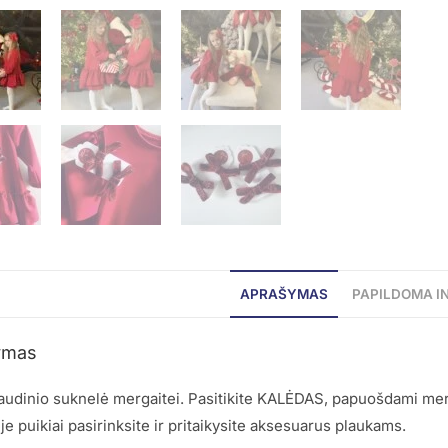
APRAŠYMAS
PAPILDOMA I
ymas
udinio suknelė mergaitei. Pasitikite KALĖDAS, papuošdami merg
je puikiai pasirinksite ir pritaikysite aksesuarus plaukams.