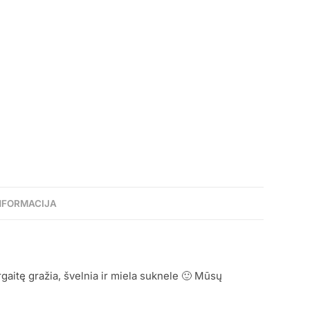
NFORMACIJA
aitę gražia, švelnia ir miela suknele 🙂 Mūsų