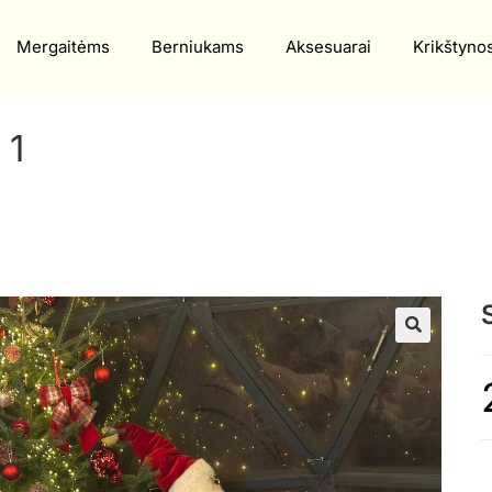
Mergaitėms
Berniukams
Aksesuarai
Krikštyno
 1
🔍