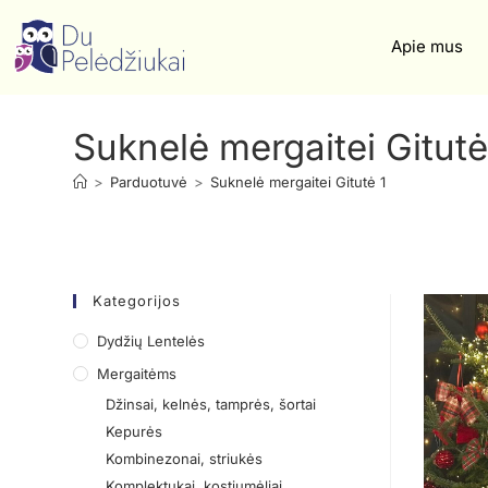
Apie mus
Suknelė mergaitei Gitutė
>
Parduotuvė
>
Suknelė mergaitei Gitutė 1
Kategorijos
Dydžių Lentelės
Mergaitėms
Džinsai, kelnės, tamprės, šortai
Kepurės
Kombinezonai, striukės
Komplektukai, kostiumėliai