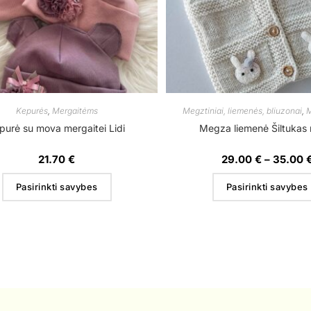
Kepurės
,
Mergaitėms
Megztiniai, liemenės, bliuzonai
,
M
purė su mova mergaitei Lidi
Megza liemenė Šiltukas
21.70
€
29.00
€
–
35.00
Pasirinkti savybes
Pasirinkti savybes