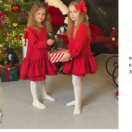
P
K
Ž