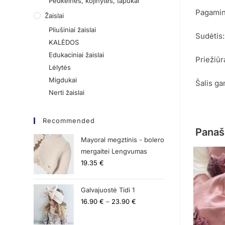
Pėdkelnės, kojinytės, tapukai
Pagamina
Žaislai
Pliušiniai žaislai
Sudėtis:
KALĖDOS
Edukaciniai žaislai
Priežiūr
Lėlytės
Migdukai
Šalis ga
Nerti žaislai
Recommended
Panaš
Mayoral megztinis - bolero
mergaitei Lengvumas
19.35
€
Galvajuostė Tidi 1
16.90
€
–
23.90
€