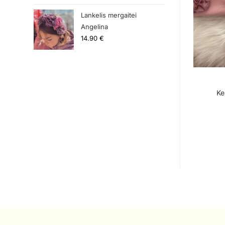
Lankelis mergaitei
Angelina
14.90
€
Ke