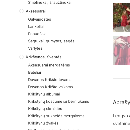
Smėlinukai, šliaužtinukai
Aksesuarai
Galvajuostės
Lankeliai
Papuošalai
Segtukai, gumytės, segės
Varlytės
Krikštynos, Šventės
Aksesuarai mergaitėms
Bateliai
Dovanos Krikšto tėvams
Dovanos Krikšto vaikams
Krikštynų albumai
Krikštynų kostiumėliai berniukams
Apraš
Krikštynų skraistės
Lengvo a
Krikštynų suknelės mergaitėms
Krikštynų žvakės
svetainė