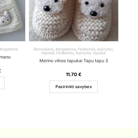
ergaitėms
Berniukams
,
Mergaitėms
,
Pėdkelnės, kojinytės,
tapukai
,
Pėdkelnės, kojinytės, tepukai
 mano
Merino vilnos tapukai Tapu tapu 3
€
11.70
€
Pasirinkti savybes