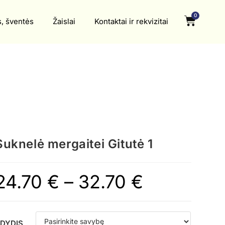
0
s, šventės
Žaislai
Kontaktai ir rekvizitai
Suknelė mergaitei Gitutė 1
24.70
€
–
32.70
€
DYDIS