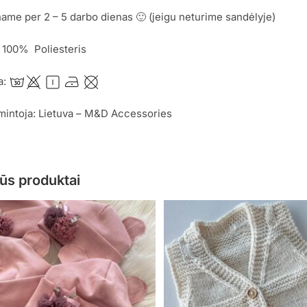
me per 2 – 5 darbo dienas 🙂 (jeigu neturime sandėlyje)
 100% Poliesteris
a:
mintoja: Lietuva – M&D Accessories
ūs produktai