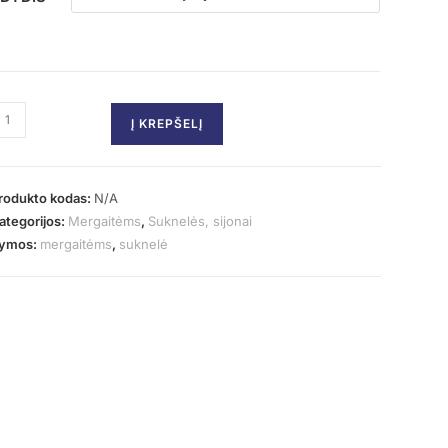
Į KREPŠELĮ
rodukto kodas:
N/A
ategorijos:
Mergaitėms
,
Suknelės, sijonai
ymos:
mergaitėms
,
suknelė