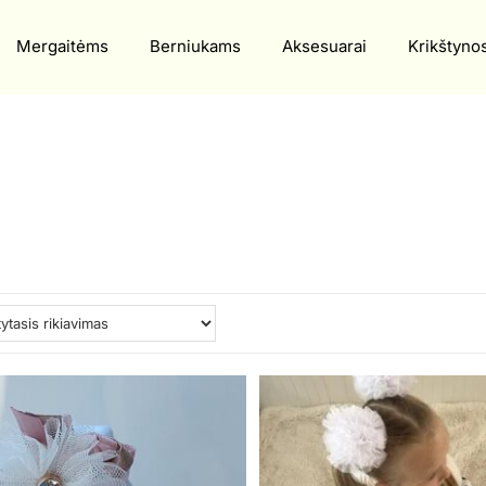
Mergaitėms
Berniukams
Aksesuarai
Krikštyno