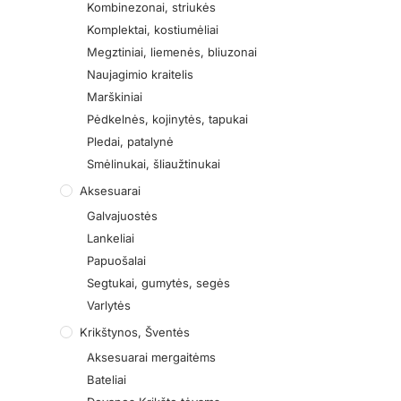
Kombinezonai, striukės
Komplektai, kostiumėliai
Megztiniai, liemenės, bliuzonai
Naujagimio kraitelis
Marškiniai
Pėdkelnės, kojinytės, tapukai
Pledai, patalynė
Smėlinukai, šliaužtinukai
Aksesuarai
Galvajuostės
Lankeliai
Papuošalai
Segtukai, gumytės, segės
Varlytės
Krikštynos, Šventės
Aksesuarai mergaitėms
Bateliai