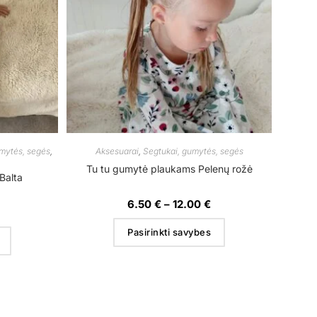
mytės, segės
,
Aksesuarai
,
Segtukai, gumytės, segės
Tu tu gumytė plaukams Pelenų rožė
Balta
6.50
€
–
12.00
€
Pasirinkti savybes