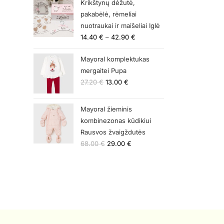
Krikštynų dėžutė,
pakabėlė, rėmeliai
nuotraukai ir maišeliai Iglė
14.40
€
–
42.90
€
Mayoral komplektukas
mergaitei Pupa
27.20
€
13.00
€
Mayoral žieminis
kombinezonas kūdikiui
Rausvos žvaigždutės
68.00
€
29.00
€