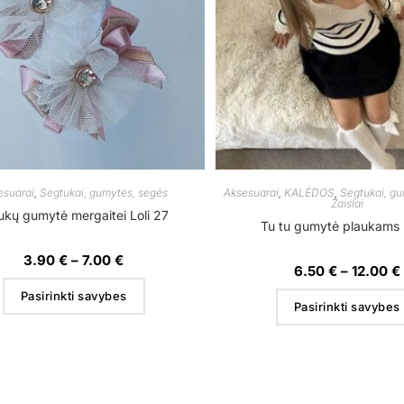
esuarai
,
Segtukai, gumytės, segės
Aksesuarai
,
KALĖDOS
,
Segtukai, gu
Žaislai
ukų gumytė mergaitei Loli 27
Tu tu gumytė plaukams 
3.90
€
–
7.00
€
6.50
€
–
12.00
€
Pasirinkti savybes
Pasirinkti savybes