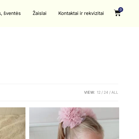
0
s, šventės
Žaislai
Kontaktai ir rekvizitai
VIEW:
12
24
ALL