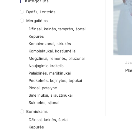
Kategorijos
Dydžių Lentelės
Mergaitėms
Džinsai, kelnės, tamprės, šortai
Kepurės
Kombinezonai, striukės
Komplektukai, kostiumėliai
Megztiniai, liemenės, bliuzonai
Aks
Naujagimio kraitelis
Pla
Palaidinės, marškinukai
Pėdkelnės, kojinytės, tepukai
Pledai, patalynė
Smėlinukai, šliaužtinukai
Suknelės, sijonai
Berniukams
Džinsai, kelnės, šortai
Kepurės