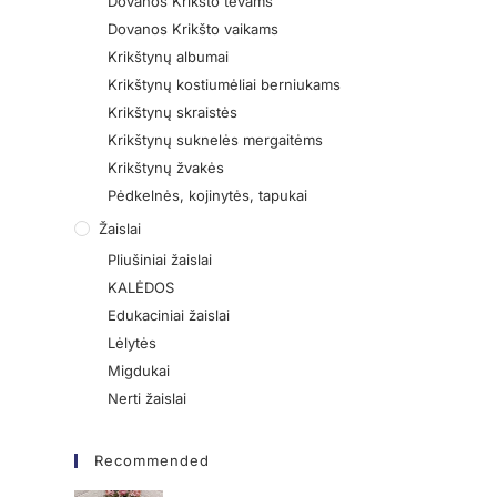
Dovanos Krikšto tėvams
Dovanos Krikšto vaikams
Krikštynų albumai
Krikštynų kostiumėliai berniukams
Krikštynų skraistės
Krikštynų suknelės mergaitėms
Krikštynų žvakės
Pėdkelnės, kojinytės, tapukai
Žaislai
Pliušiniai žaislai
KALĖDOS
Edukaciniai žaislai
Lėlytės
Migdukai
Nerti žaislai
Recommended