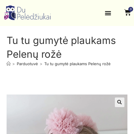
0
Krikštynos, šventės
Kontaktai ir rekvizitai
Tu tu gumytė plaukams
Pelenų rožė
>
Parduotuvė
>
Tu tu gumytė plaukams Pelenų rožė
🔍