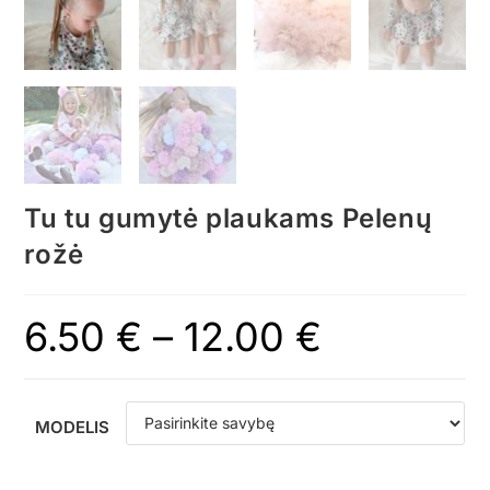
Tu tu gumytė plaukams Pelenų
rožė
6.50
€
–
12.00
€
MODELIS