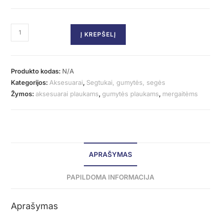
Į KREPŠELĮ
Produkto kodas:
N/A
Kategorijos:
Aksesuarai
,
Segtukai, gumytės, segės
Žymos:
aksesuarai plaukams
,
gumytės plaukams
,
mergaitėms
APRAŠYMAS
PAPILDOMA INFORMACIJA
Aprašymas