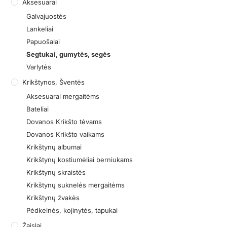
Aksesuarai
Galvajuostės
Lankeliai
Papuošalai
Segtukai, gumytės, segės
Varlytės
Krikštynos, Šventės
Aksesuarai mergaitėms
Bateliai
Dovanos Krikšto tėvams
Dovanos Krikšto vaikams
Krikštynų albumai
Krikštynų kostiumėliai berniukams
Krikštynų skraistės
Krikštynų suknelės mergaitėms
Krikštynų žvakės
Pėdkelnės, kojinytės, tapukai
Žaislai