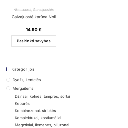
Aksesuarai
,
Galvajuostės
Galvajuostė karūna Noli
14.90
€
Pasirinkti savybes
Kategorijos
Dydžių Lentelės
Mergaitėms
Džinsai, kelnės, tamprės, šortai
Kepurės
Kombinezonai, striukės
Komplektukai, kostiumėliai
Megztiniai, liemenės, bliuzonai