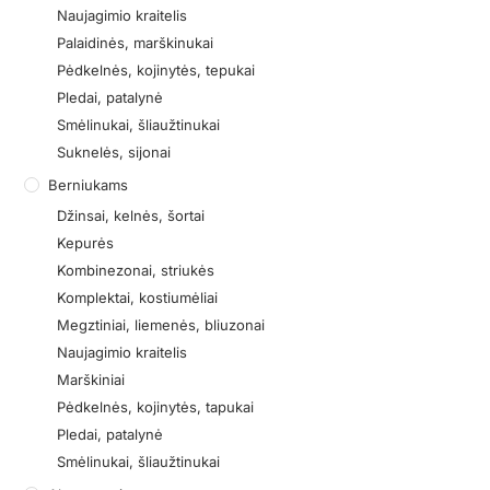
Naujagimio kraitelis
Palaidinės, marškinukai
Pėdkelnės, kojinytės, tepukai
Pledai, patalynė
Smėlinukai, šliaužtinukai
Suknelės, sijonai
Berniukams
Džinsai, kelnės, šortai
Kepurės
Kombinezonai, striukės
Komplektai, kostiumėliai
Megztiniai, liemenės, bliuzonai
Naujagimio kraitelis
Marškiniai
Pėdkelnės, kojinytės, tapukai
Pledai, patalynė
Smėlinukai, šliaužtinukai