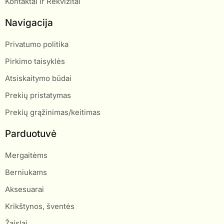
Kontaktai ir Rekvizitai
Navigacija
Privatumo politika
Pirkimo taisyklės
Atsiskaitymo būdai
Prekių pristatymas
Prekių grąžinimas/keitimas
Parduotuvė
Mergaitėms
Berniukams
Aksesuarai
Krikštynos, šventės
Žaislai