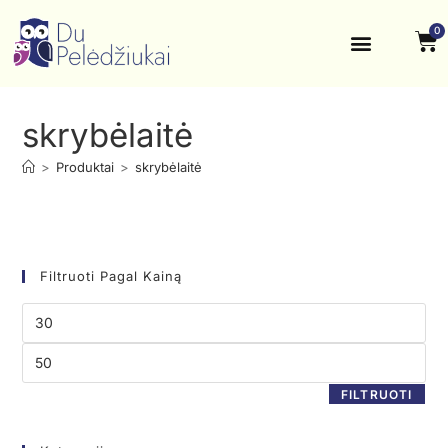
0
Krikštynos, šventės
Kontaktai ir rekvizitai
skrybėlaitė
>
Produktai
>
skrybėlaitė
Filtruoti Pagal Kainą
FILTRUOTI