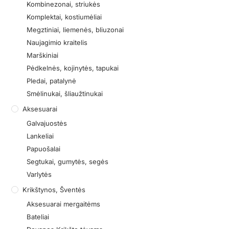
Kombinezonai, striukės
Komplektai, kostiumėliai
Megztiniai, liemenės, bliuzonai
Naujagimio kraitelis
Marškiniai
Pėdkelnės, kojinytės, tapukai
Pledai, patalynė
Smėlinukai, šliaužtinukai
Aksesuarai
Galvajuostės
Lankeliai
Papuošalai
Segtukai, gumytės, segės
Varlytės
Krikštynos, Šventės
Aksesuarai mergaitėms
Bateliai