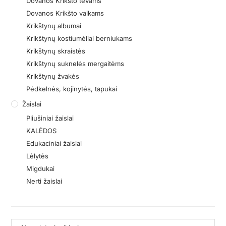
Dovanos Krikšto tėvams
Dovanos Krikšto vaikams
Krikštynų albumai
Krikštynų kostiumėliai berniukams
Krikštynų skraistės
Krikštynų suknelės mergaitėms
Krikštynų žvakės
Pėdkelnės, kojinytės, tapukai
Žaislai
Pliušiniai žaislai
KALĖDOS
Edukaciniai žaislai
Lėlytės
Migdukai
Nerti žaislai