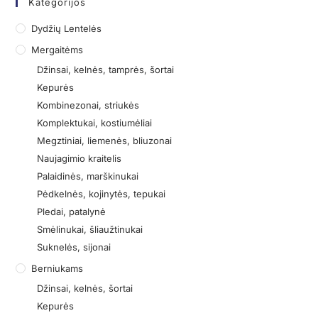
Kategorijos
Dydžių Lentelės
Mergaitėms
Džinsai, kelnės, tamprės, šortai
Kepurės
Kombinezonai, striukės
Komplektukai, kostiumėliai
Megztiniai, liemenės, bliuzonai
Naujagimio kraitelis
Palaidinės, marškinukai
Pėdkelnės, kojinytės, tepukai
Pledai, patalynė
Smėlinukai, šliaužtinukai
Suknelės, sijonai
Berniukams
Džinsai, kelnės, šortai
Kepurės