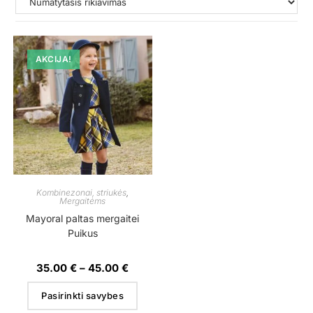
AKCIJA!
Kombinezonai, striukės
,
Mergaitėms
Mayoral paltas mergaitei
Puikus
35.00
€
–
45.00
€
Pasirinkti savybes