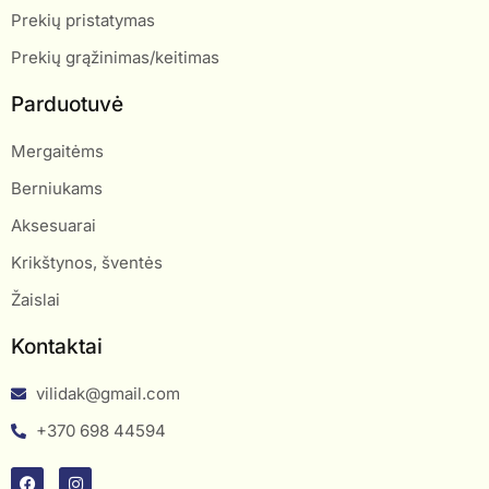
Prekių pristatymas
Prekių grąžinimas/keitimas
Parduotuvė
Mergaitėms
Berniukams
Aksesuarai
Krikštynos, šventės
Žaislai
Kontaktai
vilidak@gmail.com
+370 698 44594