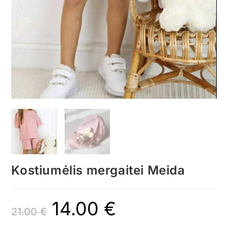
Kostiumėlis mergaitei Meida
14.00
€
21.00
€