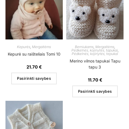
Kepurės
,
Mergaitėms
Berniukams
,
Mergaitėms
,
Pėdkelnės, kojinytės, tapukai
,
Kepurė su raišteliais Tomi 10
Pėdkelnės, kojinytės, tepukai
Merino vilnos tapukai Tapu
21.70
€
tapu 3
Pasirinkti savybes
11.70
€
Pasirinkti savybes