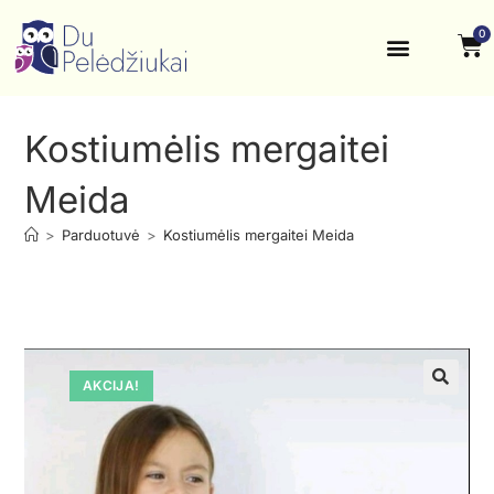
0
Krikštynos, šventės
Kontaktai ir rekvizitai
Kostiumėlis mergaitei
Meida
>
Parduotuvė
>
Kostiumėlis mergaitei Meida
AKCIJA!
🔍