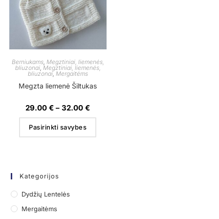
Berniukams
,
Megztiniai, liemenės,
bliuzonai
,
Megztiniai, liemenės,
bliuzonai
,
Mergaitėms
Megzta liemenė Šiltukas
29.00
€
–
32.00
€
Pasirinkti savybes
Kategorijos
Dydžių Lentelės
Mergaitėms