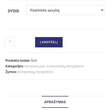
DYDIS
Į KREPŠELĮ
Produkto kodas:
N/A
Kategorijos:
Komplektukai, kostiumėliai
,
Mergaitėms
Žymos:
komplektai
,
mergaitėms
APRAŠYMAS