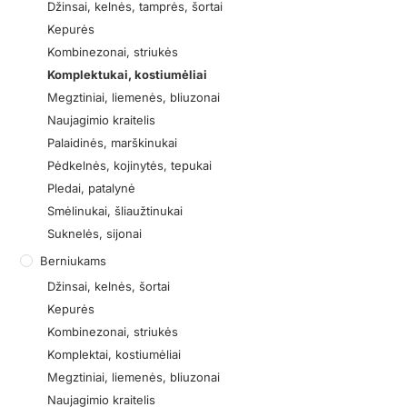
Džinsai, kelnės, tamprės, šortai
Kepurės
Kombinezonai, striukės
Komplektukai, kostiumėliai
Megztiniai, liemenės, bliuzonai
Naujagimio kraitelis
Palaidinės, marškinukai
Pėdkelnės, kojinytės, tepukai
Pledai, patalynė
Smėlinukai, šliaužtinukai
Suknelės, sijonai
Berniukams
Džinsai, kelnės, šortai
Kepurės
Kombinezonai, striukės
Komplektai, kostiumėliai
Megztiniai, liemenės, bliuzonai
Naujagimio kraitelis