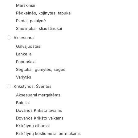
Marškiniai
Pėdkelnės, kojinytės, tapukai
Pledai, patalynė
Smėlinukai, šliaužtinukai
Aksesuarai
Galvajuostės
Lankeliai
Papuošalai
Segtukai, gumytės, segės
Varlytės
Krikštynos, Šventės
Aksesuarai mergaitėms
Bateliai
Dovanos Krikšto tėvams
Dovanos Krikšto vaikams
Krikštynų albumai
Krikštynų kostiumėliai berniukams