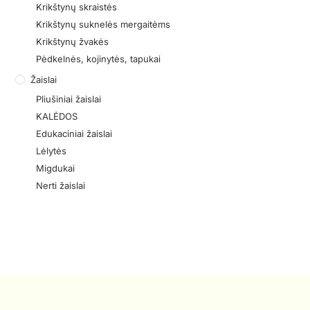
Krikštynų skraistės
Krikštynų suknelės mergaitėms
Krikštynų žvakės
Pėdkelnės, kojinytės, tapukai
Žaislai
Pliušiniai žaislai
KALĖDOS
Edukaciniai žaislai
Lėlytės
Migdukai
Nerti žaislai