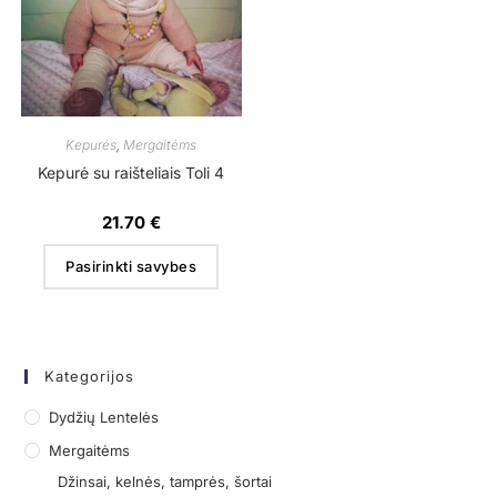
Kepurės
,
Mergaitėms
Kepurė su raišteliais Toli 4
21.70
€
Pasirinkti savybes
Kategorijos
Dydžių Lentelės
Mergaitėms
Džinsai, kelnės, tamprės, šortai