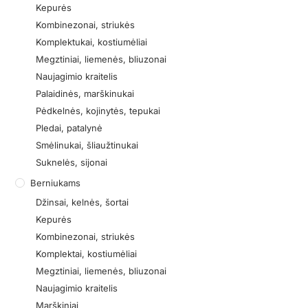
Kepurės
Kombinezonai, striukės
Komplektukai, kostiumėliai
Megztiniai, liemenės, bliuzonai
Naujagimio kraitelis
Palaidinės, marškinukai
Pėdkelnės, kojinytės, tepukai
Pledai, patalynė
Smėlinukai, šliaužtinukai
Suknelės, sijonai
Berniukams
Džinsai, kelnės, šortai
Kepurės
Kombinezonai, striukės
Komplektai, kostiumėliai
Megztiniai, liemenės, bliuzonai
Naujagimio kraitelis
Marškiniai