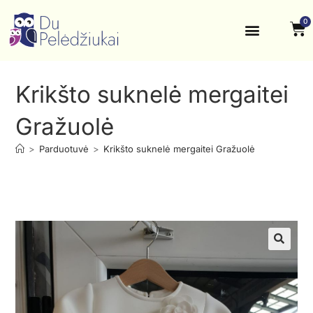
0
Krikštynos, šventės
Kontaktai ir rekvizitai
Krikšto suknelė mergaitei
Gražuolė
>
Parduotuvė
>
Krikšto suknelė mergaitei Gražuolė
🔍