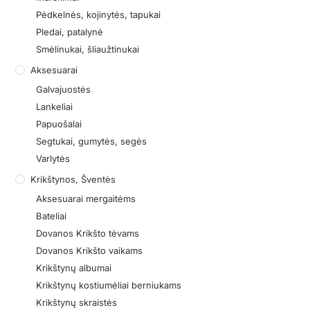
Pėdkelnės, kojinytės, tapukai
Pledai, patalynė
Smėlinukai, šliaužtinukai
Aksesuarai
Galvajuostės
Lankeliai
Papuošalai
Segtukai, gumytės, segės
Varlytės
Krikštynos, Šventės
Aksesuarai mergaitėms
Bateliai
Dovanos Krikšto tėvams
Dovanos Krikšto vaikams
Krikštynų albumai
Krikštynų kostiumėliai berniukams
Krikštynų skraistės