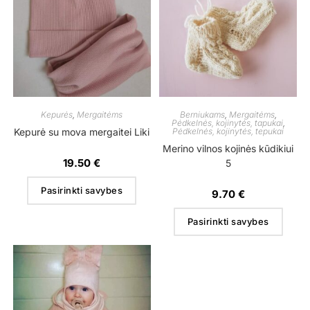
Kepurės
,
Mergaitėms
Berniukams
,
Mergaitėms
,
Pėdkelnės, kojinytės, tapukai
,
Kepurė su mova mergaitei Liki
Pėdkelnės, kojinytės, tepukai
Merino vilnos kojinės kūdikiui
19.50
€
5
Pasirinkti savybes
9.70
€
Pasirinkti savybes