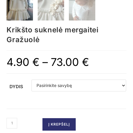
Krikšto suknelė mergaitei
Gražuolė
4.90
€
–
73.00
€
DYDIS
Į KREPŠELĮ