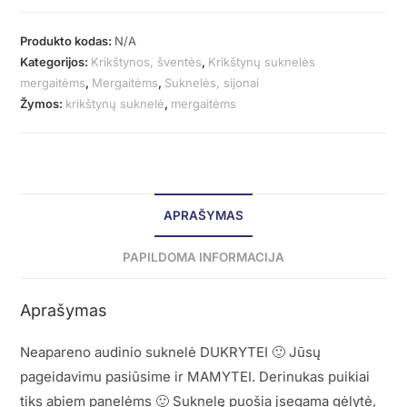
Produkto kodas:
N/A
Kategorijos:
Krikštynos, šventės
,
Krikštynų suknelės
mergaitėms
,
Mergaitėms
,
Suknelės, sijonai
Žymos:
krikštynų suknelė
,
mergaitėms
APRAŠYMAS
PAPILDOMA INFORMACIJA
Aprašymas
Neapareno audinio suknelė DUKRYTEI 🙂 Jūsų
pageidavimu pasiūsime ir MAMYTEI. Derinukas puikiai
tiks abiem panelėms 🙂 Suknelę puošia įsegama gėlytė,