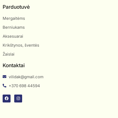
Parduotuvė
Mergaitėms
Berniukams
Aksesuarai
Krikštynos, šventės
Žaislai
Kontaktai
vilidak@gmail.com
+370 698 44594