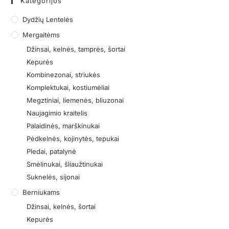
Kategorijos
Dydžių Lentelės
Mergaitėms
Džinsai, kelnės, tamprės, šortai
Kepurės
Kombinezonai, striukės
Komplektukai, kostiumėliai
Megztiniai, liemenės, bliuzonai
Naujagimio kraitelis
Palaidinės, marškinukai
Pėdkelnės, kojinytės, tepukai
Pledai, patalynė
Smėlinukai, šliaužtinukai
Suknelės, sijonai
Berniukams
Džinsai, kelnės, šortai
Kepurės