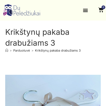
0
Krikštynos, šventės
Kontaktai ir rekvizitai
Krikštynų pakaba
drabužiams 3
>
Parduotuvė
>
Krikštynų pakaba drabužiams 3