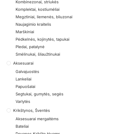
Kombinezonai, striukės
Komplektai, kostiumėliai
Megztiniai, liemenės, bliuzonai
Naujagimio kraitelis
Marškiniai
Pėdkelnės, kojinytės, tapukai
Pledai, patalynė
Smėlinukai, šliaužtinukai
Aksesuarai
Galvajuostės
Lankeliai
Papuošalai
Segtukai, gumytės, segės
Varlytės
Krikštynos, Šventės
Aksesuarai mergaitėms
Bateliai
Dovanos Krikšto tėvams