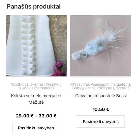
Panašūs produktai
Krikštynos, šventės
,
Krikštynų
Aksesuarai
,
Aksesuarai mergaitėms
,
suknelės mergaitėms
Galvajuostės
,
Krikštynos, šventės
Krikšto suknelė mergaitei
Galvajuostė juostelė Bossi
Mažutė
10.50
€
29.00
€
–
33.00
€
Pasirinkti savybes
Pasirinkti savybes