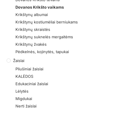
Dovanos Krikšto vaikams
Krikštynų albumai
Krikštynų kostiumėliai berniukams
Krikštynų skraistės
Krikštynų suknelės mergaitėms
Krikštynų žvakės
Pėdkelnės, kojinytės, tapukai
Žaislai
Pliušiniai žaislai
KALĖDOS
Edukaciniai žaislai
Lėlytės
Migdukai
Nerti žaislai