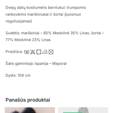
Dvejų dalių kostiumėlis berniukui: trumpomis
rankovėmis marškinukai ir šortai (juosmuo
reguliuojamas)
Sudėtis: marškiniai – 65% Medvilnė 35% Linas, šortai –
77% Medvilnė 23% Linas
Priežiūra:
Šalis gamintoja: Ispanija – Mayoral
Dydis: 104 cm
Panašūs produktai