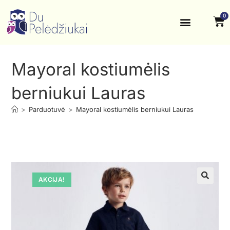
0
Krikštynos, šventės
Kontaktai ir rekvizitai
Mayoral kostiumėlis
berniukui Lauras
>
Parduotuvė
>
Mayoral kostiumėlis berniukui Lauras
AKCIJA!
🔍