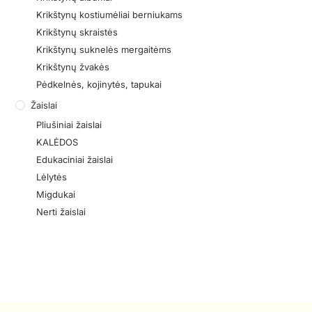
Krikštynų kostiumėliai berniukams
Krikštynų skraistės
Krikštynų suknelės mergaitėms
Krikštynų žvakės
Pėdkelnės, kojinytės, tapukai
Žaislai
Pliušiniai žaislai
KALĖDOS
Edukaciniai žaislai
Lėlytės
Migdukai
Nerti žaislai