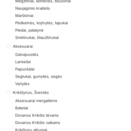
Megztiniai, liemenės, bliuzonai
Naujagimio kraitelis
Marškiniai
Pėdkelnės, kojinytės, tapukai
Pledai, patalynė
Smėlinukai, šliaužtinukai
Aksesuarai
Galvajuostės
Lankeliai
Papuošalai
Segtukai, gumytės, segės
Varlytės
Krikštynos, Šventės
Aksesuarai mergaitėms
Bateliai
Dovanos Krikšto tėvams
Dovanos Krikšto vaikams
Krikštynų albumai