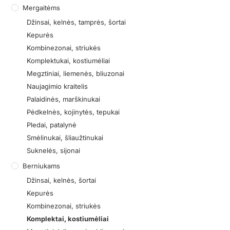
Mergaitėms
Džinsai, kelnės, tamprės, šortai
Kepurės
Kombinezonai, striukės
Komplektukai, kostiumėliai
Megztiniai, liemenės, bliuzonai
Naujagimio kraitelis
Palaidinės, marškinukai
Pėdkelnės, kojinytės, tepukai
Pledai, patalynė
Smėlinukai, šliaužtinukai
Suknelės, sijonai
Berniukams
Džinsai, kelnės, šortai
Kepurės
Kombinezonai, striukės
Komplektai, kostiumėliai