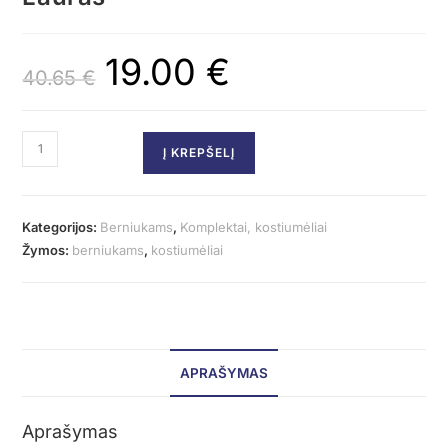
19.00
€
40.65
€
Į KREPŠELĮ
Kategorijos:
Berniukams
,
Komplektai, kostiumėliai
Žymos:
berniukams
,
kostiumėliai
APRAŠYMAS
Aprašymas