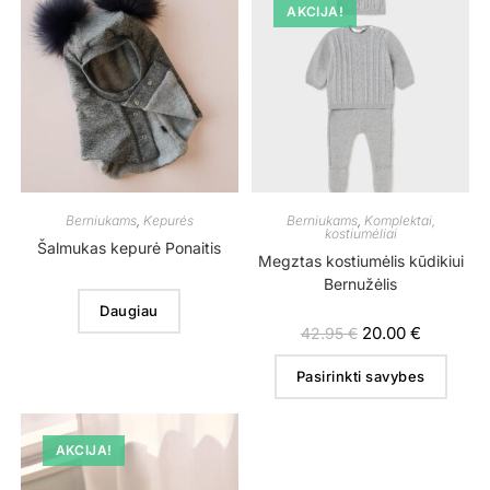
AKCIJA!
Berniukams
,
Kepurės
Berniukams
,
Komplektai,
kostiumėliai
Šalmukas kepurė Ponaitis
Megztas kostiumėlis kūdikiui
Bernužėlis
Daugiau
20.00
€
42.95
€
Pasirinkti savybes
AKCIJA!