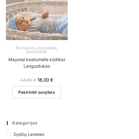
Berniukams
,
Komplektai,
kostiumėliai
Mayoral kostiumėlis kūdikiui
Languotukas
18.00
€
34.65
€
Pasirinkti savybes
Kategorijos
Dydžių Lentelės