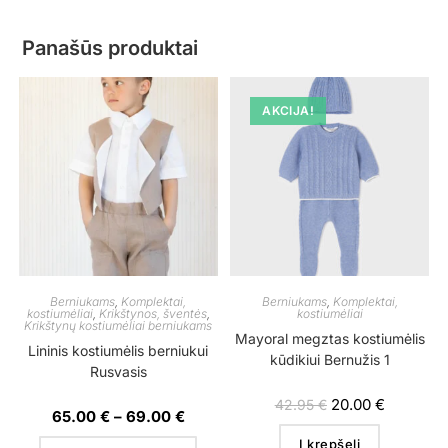
Panašūs produktai
AKCIJA!
Berniukams
,
Komplektai,
Berniukams
,
Komplektai,
kostiumėliai
,
Krikštynos, šventės
,
kostiumėliai
Krikštynų kostiumėliai berniukams
Mayoral megztas kostiumėlis
Lininis kostiumėlis berniukui
kūdikiui Bernužis 1
Rusvasis
20.00
€
42.95
€
65.00
€
–
69.00
€
Į krepšelį