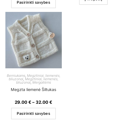
Pasirinkti savybes
Berniukams
,
Megztiniai, liemenės,
bliuzonai
,
Megztiniai, liemenės,
bliuzonai
,
Mergaitėms
Megzta liemenė Šiltukas
29.00
€
–
32.00
€
Pasirinkti savybes