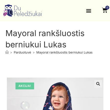
0
Krikštynos, šventės
Kontaktai ir rekvizitai
Mayoral rankšluostis
berniukui Lukas
>
Parduotuvė
>
Mayoral rankšluostis berniukui Lukas
AKCIJA!
🔍