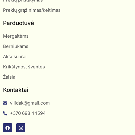
Prekių grąžinimas/keitimas
Parduotuvė
Mergaitėms
Berniukams
Aksesuarai
Krikštynos, šventės
Žaislai
Kontaktai
vilidak@gmail.com
+370 698 44594