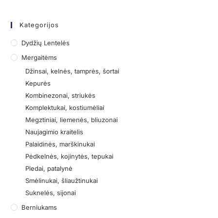
Kategorijos
Dydžių Lentelės
Mergaitėms
Džinsai, kelnės, tamprės, šortai
Kepurės
Kombinezonai, striukės
Komplektukai, kostiumėliai
Megztiniai, liemenės, bliuzonai
Naujagimio kraitelis
Palaidinės, marškinukai
Pėdkelnės, kojinytės, tepukai
Pledai, patalynė
Smėlinukai, šliaužtinukai
Suknelės, sijonai
Berniukams