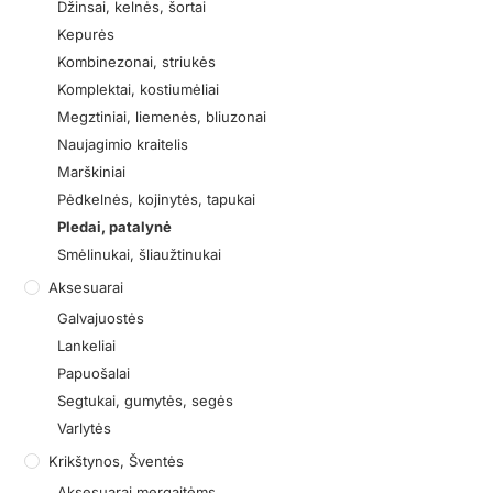
Džinsai, kelnės, šortai
Kepurės
Kombinezonai, striukės
Komplektai, kostiumėliai
Megztiniai, liemenės, bliuzonai
Naujagimio kraitelis
Marškiniai
Pėdkelnės, kojinytės, tapukai
Pledai, patalynė
Smėlinukai, šliaužtinukai
Aksesuarai
Galvajuostės
Lankeliai
Papuošalai
Segtukai, gumytės, segės
Varlytės
Krikštynos, Šventės
Aksesuarai mergaitėms