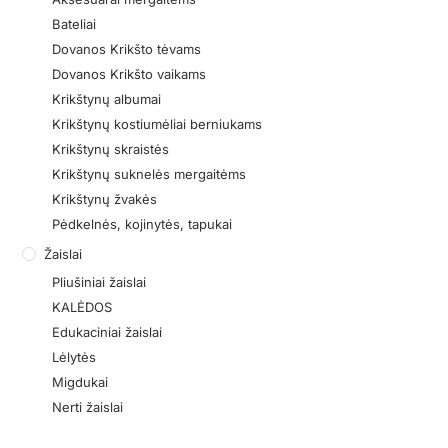
Bateliai
Dovanos Krikšto tėvams
Dovanos Krikšto vaikams
Krikštynų albumai
Krikštynų kostiumėliai berniukams
Krikštynų skraistės
Krikštynų suknelės mergaitėms
Krikštynų žvakės
Pėdkelnės, kojinytės, tapukai
Žaislai
Pliušiniai žaislai
KALĖDOS
Edukaciniai žaislai
Lėlytės
Migdukai
Nerti žaislai