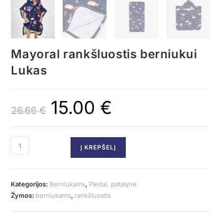
Mayoral rankšluostis berniukui
Lukas
15.00
€
26.66
€
Į KREPŠELĮ
Kategorijos:
Berniukams
,
Pledai, patalynė
Žymos:
berniukams
,
rankšluostis