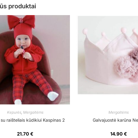
ūs produktai
Kepurės
,
Mergaitėms
Mergaitėms
su raišteliais kūdikiui Kaspinas 2
Galvajuostė karūna N
21.70
€
14.90
€