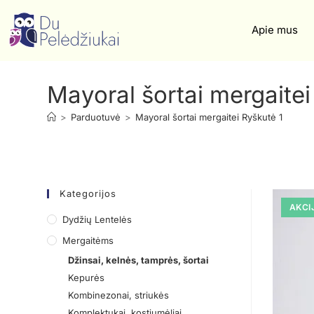
Apie mus
Mayoral šortai mergaitei
>
Parduotuvė
>
Mayoral šortai mergaitei Ryškutė 1
Kategorijos
AKCI
Dydžių Lentelės
Mergaitėms
Džinsai, kelnės, tamprės, šortai
Kepurės
Kombinezonai, striukės
Komplektukai, kostiumėliai