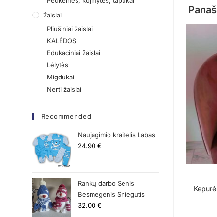
Pėdkelnės, kojinytės, tapukai
Panaš
Žaislai
Pliušiniai žaislai
KALĖDOS
Edukaciniai žaislai
Lėlytės
Migdukai
Nerti žaislai
Recommended
Naujagimio kraitelis Labas
24.90
€
Rankų darbo Senis
Kepurė 
Besmegenis Sniegutis
32.00
€