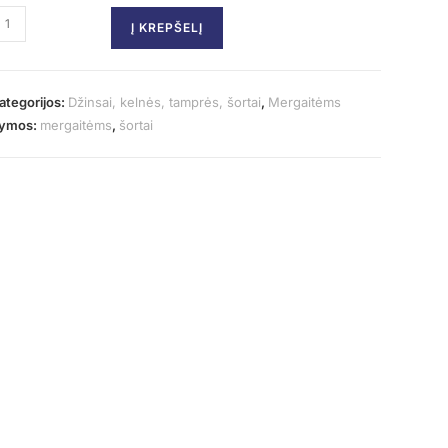
Į KREPŠELĮ
ategorijos:
Džinsai, kelnės, tamprės, šortai
,
Mergaitėms
ymos:
mergaitėms
,
šortai