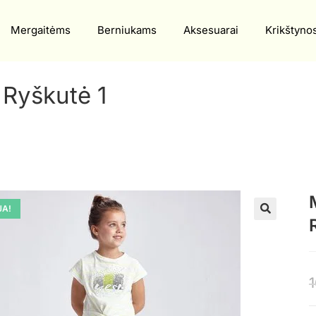
Mergaitėms
Berniukams
Aksesuarai
Krikštyno
 Ryškutė 1
JA!
🔍