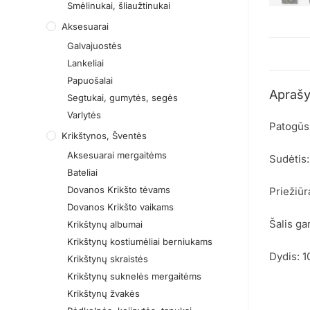
Smėlinukai, šliaužtinukai
Aksesuarai
Galvajuostės
Lankeliai
Papuošalai
Apraš
Segtukai, gumytės, segės
Varlytės
Patogūs 
Krikštynos, Šventės
Aksesuarai mergaitėms
Sudėtis
Bateliai
Dovanos Krikšto tėvams
Priežiūr
Dovanos Krikšto vaikams
Šalis ga
Krikštynų albumai
Krikštynų kostiumėliai berniukams
Dydis: 
Krikštynų skraistės
Krikštynų suknelės mergaitėms
Krikštynų žvakės