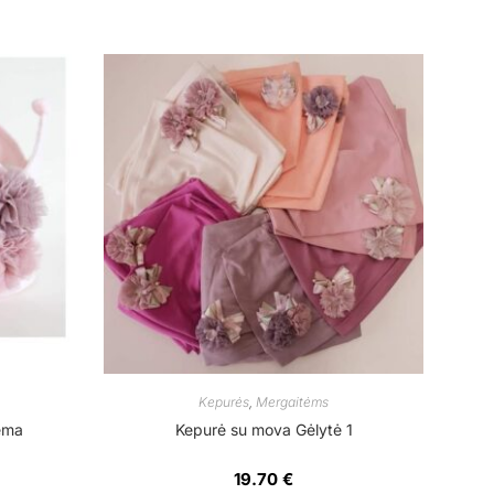
Kepurės
,
Mergaitėms
ema
Kepurė su mova Gėlytė 1
19.70
€