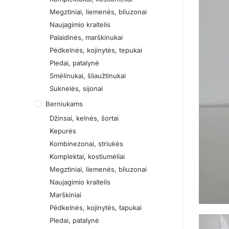
Megztiniai, liemenės, bliuzonai
Naujagimio kraitelis
Palaidinės, marškinukai
Pėdkelnės, kojinytės, tepukai
Pledai, patalynė
Smėlinukai, šliaužtinukai
Suknelės, sijonai
Berniukams
Džinsai, kelnės, šortai
Kepurės
Kombinezonai, striukės
Komplektai, kostiumėliai
Megztiniai, liemenės, bliuzonai
Naujagimio kraitelis
Marškiniai
Pėdkelnės, kojinytės, tapukai
Pledai, patalynė