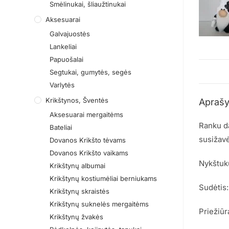
Smėlinukai, šliaužtinukai
Aksesuarai
Galvajuostės
Lankeliai
Papuošalai
Segtukai, gumytės, segės
Varlytės
Krikštynos, Šventės
Apraš
Aksesuarai mergaitėms
Ranku da
Bateliai
susižavė
Dovanos Krikšto tėvams
Dovanos Krikšto vaikams
Nykštuk
Krikštynų albumai
Krikštynų kostiumėliai berniukams
Sudėtis:
Krikštynų skraistės
Krikštynų suknelės mergaitėms
Priežiūr
Krikštynų žvakės