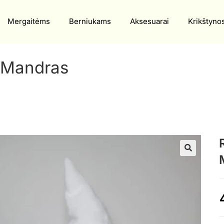
Mergaitėms
Berniukams
Aksesuarai
Krikštyno
 Mandras
🔍