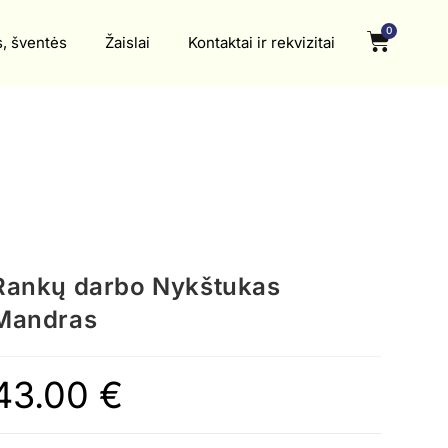
0
s, šventės
Žaislai
Kontaktai ir rekvizitai
Rankų darbo Nykštukas
Mandras
43.00
€