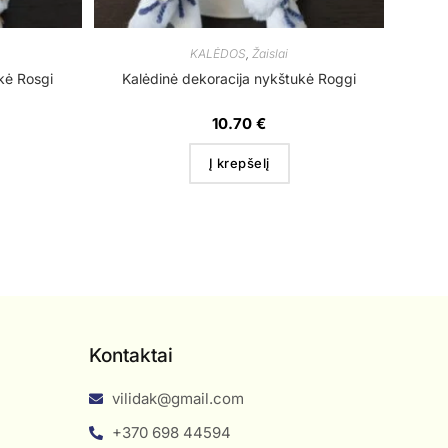
KALĖDOS
,
Žaislai
kė Rosgi
Kalėdinė dekoracija nykštukė Roggi
10.70
€
Į krepšelį
Kontaktai
vilidak@gmail.com
+370 698 44594