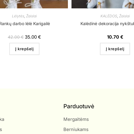
Lėlytės
,
Žaislai
KALĖDOS
,
Žaislai
Rankų darbo lėlė Karigailė
Kalėdinė dekoracija nykštu
35.00
€
10.70
€
42.00
€
Į krepšelį
Į krepšelį
Parduotuvė
ka
Mergaitėms
s
Berniukams