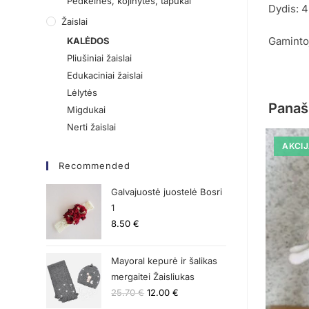
Pėdkelnės, kojinytės, tapukai
Dydis: 4
Žaislai
Gamintoj
KALĖDOS
Pliušiniai žaislai
Edukaciniai žaislai
Lėlytės
Panaš
Migdukai
Nerti žaislai
AKCIJ
Recommended
Galvajuostė juostelė Bosri
1
8.50
€
Mayoral kepurė ir šalikas
mergaitei Žaisliukas
25.70
€
12.00
€