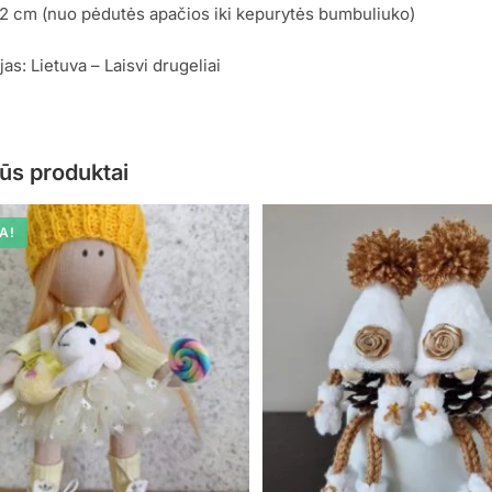
2 cm (nuo pėdutės apačios iki kepurytės bumbuliuko)
as: Lietuva – Laisvi drugeliai
ūs produktai
A!