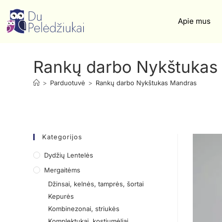
Apie mus
Rankų darbo Nykštukas
>
Parduotuvė
>
Rankų darbo Nykštukas Mandras
Kategorijos
Dydžių Lentelės
Mergaitėms
Džinsai, kelnės, tamprės, šortai
Kepurės
Kombinezonai, striukės
Komplektukai, kostiumėliai