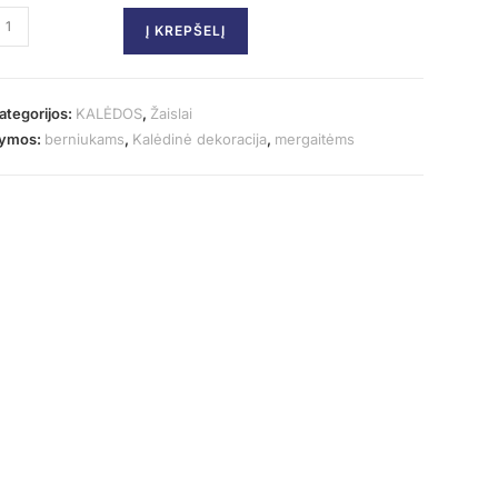
Į KREPŠELĮ
ategorijos:
KALĖDOS
,
Žaislai
ymos:
berniukams
,
Kalėdinė dekoracija
,
mergaitėms