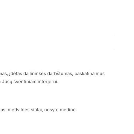
as, įdėtas dailininkės darbštumas, paskatina mus
 Jūsų šventiniam interjerui.
as, medvilnės siūlai, nosyte medinė