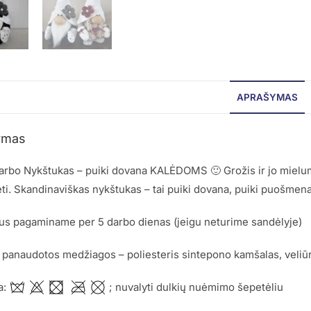
APRAŠYMAS
ymas
rbo Nykštukas – puiki dovana KALĖDOMS 🙂 Grožis ir jo mielum
ti. Skandinaviškas nykštukas – tai puiki dovana, puiki puošmena
us pagaminame per 5 darbo dienas (jeigu neturime sandėlyje)
 panaudotos medžiagos – poliesteris sintepono kamšalas, veliūr
a:
; nuvalyti dulkių nuėmimo šepetėliu